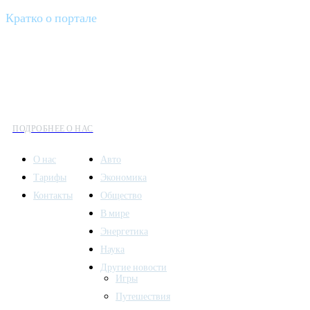
Кратко о портале
Все вести – это ваш компас в мире новостей, где актуальность
информации сочетается с разнообразием тем. Мы охватываем
все аспекты современной жизни: от экономики и науки до
культуры и общественных событий.
ПОДРОБНЕЕ О НАС
О нас
Авто
Тарифы
Экономика
Контакты
Общество
В мире
Энергетика
Наука
Другие новости
Игры
Путешествия