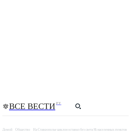
ВСЕ ВЕСТИ
РУ
Домой
Общество
На Ставрополье циклон оставил без света 15 населенных пунктов