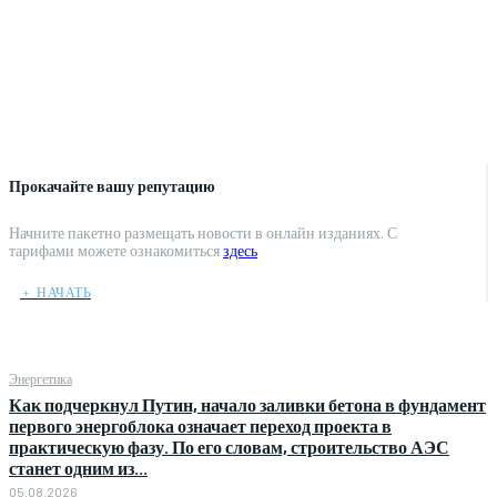
Прокачайте вашу репутацию
Начните пакетно размещать новости в онлайн изданиях. С
тарифами можете ознакомиться
здесь
﹢ НАЧАТЬ
Энергетика
Как подчеркнул Путин, начало заливки бетона в фундамент
первого энергоблока означает переход проекта в
практическую фазу. По его словам, строительство АЭС
станет одним из...
05.08.2026