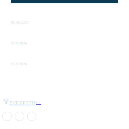
Выгодные билеты в «азиатский Лас-Вегас» – перелет
Москва-Макао за 40 тысяч рублей
02.08.2026
Чемпион Медиалиги ФК "10" Азамата Мусагалиева еле
обыграл "Космос" в Кубке России
31.07.2026
МакSим впервые после госпитализации появилась на
публике: Музыка: Культура: Lenta.ru
31.07.2026
ВСЕ ВЕСТИ
РУ