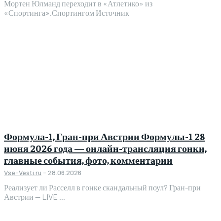
Мортен Юлманд переходит в «Атлетико» из
«Спортинга».Спортингом Источник
Формула-1, Гран-при Австрии Формулы-1 28
июня 2026 года — онлайн-трансляция гонки,
главные события, фото, комментарии
Vse-Vesti.ru
-
28.06.2026
Реализует ли Расселл в гонке скандальный поул? Гран-при
Австрии — LIVE ...