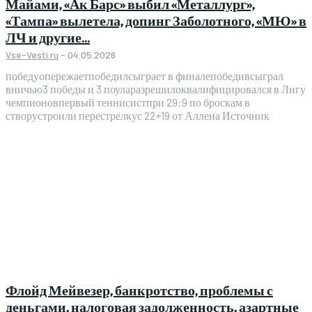
Майами, «Ак Барс» выбил «Металлург»,
«Тампа» вылетела, допинг Заболотного, «МЮ» в
ЛЧ и другие...
Vse-Vesti.ru
-
04.05.2026
победуопережаетпобедилсыграет в финалепобедивсыграл
вничью3 победы и 3 поуларазрешилоквалифицировался в Лигу
чемпионовпервый теннисистпри 29:9 по броскам в
створустроили перестрелкус 22+19 от Аллена Источник
Флойд Мейвезер, банкротство, проблемы с
деньгами, налоговая задолженность, азартные