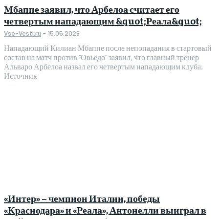
Мбаппе заявил, что Арбелоа считает его
четвертым нападающим &quot;Реала&quot;
Vse-Vesti.ru
-
15.05.2026
Нападающий Килиан Мбаппе после непопадания в стартовый
состав на матч против "Овьедо" заявил, что главный тренер
Альваро Арбелоа назвал его четвертым нападающим клуба.
Источник
«Интер» – чемпион Италии, победы
«Краснодара» и «Реала», Антонелли выиграл в