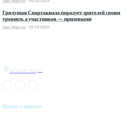
Vse-Vesti.ru
-
05.02.2024
Грядущая Спартакиада порадует зрителей своим
уровнем, а участников — призовыми
Vse-Vesti.ru
-
05.02.2024
ВСЕ ВЕСТИ
РУ
Кратко о портале
Все вести – это ваш компас в мире новостей, где актуальность
информации сочетается с разнообразием тем. Мы охватываем