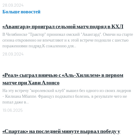
28.09.2024
Больше новостей
«Авангард» проиграл седьмой матч подряд в КХЛ
В Челябинске "Трактор" принимал омский "Авангард". Омичи на старте
сезона откровенно не впечатляют и к этой встрече подошли с шестью
поражениями подряд.К сожалению для...
28.09.2024
«Реал» сыграл вничью с «Аль-Хилялем» в первом
матче при Хави Алонсо
На эту встречу "королевский клуб" вышел без одного из своих лидеров
- Килиана Мбаппе. Француз подхватил болезнь, в результате чего не
попал даже в...
19.06.2025
«Спартак» на последней минуте вырвал победу у