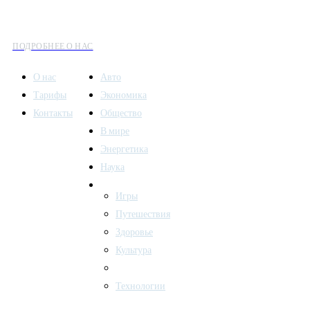
все аспекты современной жизни: от экономики и науки до
культуры и общественных событий.
ПОДРОБНЕЕ О НАС
О нас
Авто
Тарифы
Экономика
Контакты
Общество
В мире
Энергетика
Наука
Другие новости
Игры
Путешествия
Здоровье
Культура
Спорт
Технологии