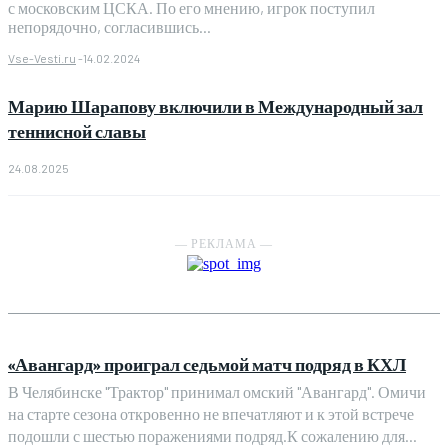
с московским ЦСКА. По его мнению, игрок поступил
непорядочно, согласившись...
Vse-Vesti.ru
-
14.02.2024
Марию Шарапову включили в Международный зал
теннисной славы
24.08.2025
― РЕКЛАМА ―
«Авангард» проиграл седьмой матч подряд в КХЛ
В Челябинске "Трактор" принимал омский "Авангард". Омичи
на старте сезона откровенно не впечатляют и к этой встрече
подошли с шестью поражениями подряд.К сожалению для...