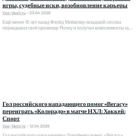
игры, судебные иски, возобновление карьеры
Vse-Vesti.ru
-
23.04.2026
Ещё менее 10 лет назад Флойд Мейвезер-младший сполна
оправдывал своё прозвище Money и получал комплименты за...
Гол российского нападающего помог «Вегасу»
переиграть «Колорадо» в матче НХЛ: Хоккей:
Спорт
Vse-Vesti.ru
-
12.04.2026
Гол российского нападающего Дорофеева помог «Вегасу»