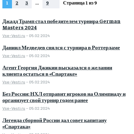
1
2
3
...
9
Страница 1 из 9
Джадд Трамп стал победителем турнира German
Masters 2024
Vse-Vesti.ru
-
05.02.2024
Даниил Медведев снялся с турнира в Роттердаме
Vse-Vesti.ru
-
05.02.2024
Агент Георгия Джикии высказался о желании
клиента остаться в «Спартаке»
Vse-Vesti.ru
-
05.02.2024
Без России: НХЛ отправит игроков на Олимпиаду и
организует свой турнир годом ранее
Vse-Vesti.ru
-
05.02.2024
Легенда сборной России дал совет капитану
«Спартака»