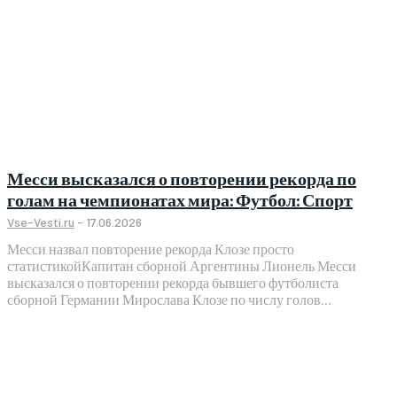
Месси высказался о повторении рекорда по
голам на чемпионатах мира: Футбол: Спорт
Vse-Vesti.ru
-
17.06.2026
Месси назвал повторение рекорда Клозе просто
статистикойКапитан сборной Аргентины Лионель Месси
высказался о повторении рекорда бывшего футболиста
сборной Германии Мирослава Клозе по числу голов...