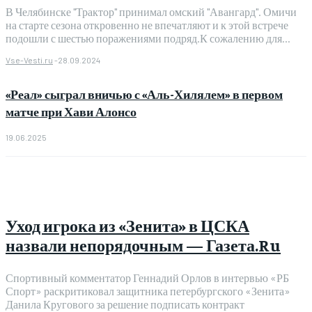
В Челябинске "Трактор" принимал омский "Авангард". Омичи
на старте сезона откровенно не впечатляют и к этой встрече
подошли с шестью поражениями подряд.К сожалению для...
Vse-Vesti.ru
-
28.09.2024
«Реал» сыграл вничью с «Аль-Хилялем» в первом
матче при Хави Алонсо
19.06.2025
Уход игрока из «Зенита» в ЦСКА
назвали непорядочным — Газета.Ru
Спортивный комментатор Геннадий Орлов в интервью «РБ
Спорт» раскритиковал защитника петербургского «Зенита»
Данила Кругового за решение подписать контракт