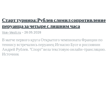
Старт турнира: Рублев сломил сопротивление
перуанца за четыре с лишним часа
Vse-Vesti.ru
-
26.05.2026
В матче первого круга Открытого чемпионата Франции по
теннису встречались перуанец Игнасио Бусе и россиянин
Андрей Рублев. "Спорт" вела текстовую онлайн-трансляцию.
Источник