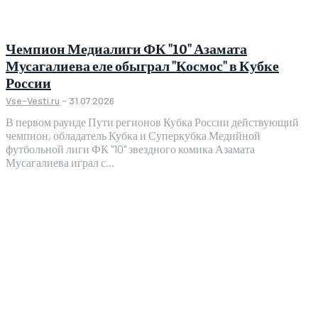
Чемпион Медиалиги ФК "10" Азамата
Мусагалиева еле обыграл "Космос" в Кубке
России
Vse-Vesti.ru
-
31.07.2026
В первом раунде Пути регионов Кубка России действующий
чемпион, обладатель Кубка и Суперкубка Медийной
футбольной лиги ФК "10" звездного комика Азамата
Мусагалиева играл с...