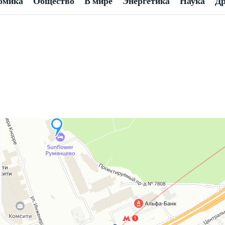
омика
Общество
В мире
Энергетика
Наука
Др