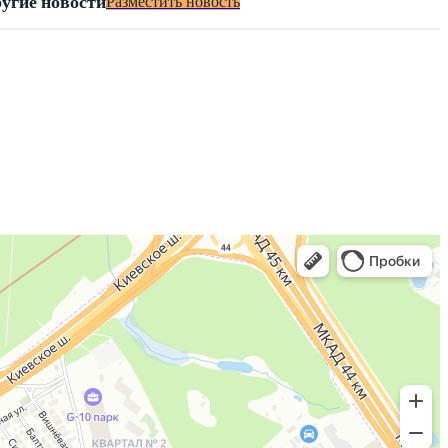
угие новости
Разместить новость