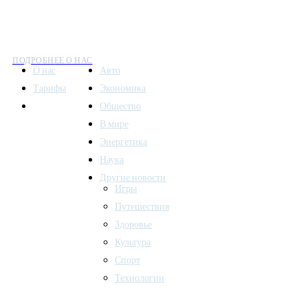
Все вести – это ваш компас в мире новостей, где актуальность 
общественных событий.
ПОДРОБНЕЕ О НАС
О нас
Авто
Тарифы
Экономика
Контакты
Общество
В мире
Энергетика
Наука
Другие новости
Игры
Путешествия
Здоровье
Культура
Спорт
Технологии