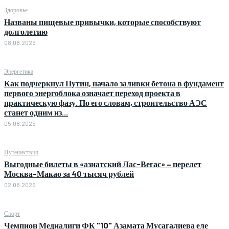
Здоровье
Названы пищевые привычки, которые способствуют
долголетию
08.08.2026
Энергетика
Как подчеркнул Путин, начало заливки бетона в фундамент
первого энергоблока означает переход проекта в
практическую фазу. По его словам, строительство АЭС
станет одним из...
05.08.2026
Путешествия
Выгодные билеты в «азиатский Лас-Вегас» – перелет
Москва-Макао за 40 тысяч рублей
02.08.2026
Спорт
Чемпион Медиалиги ФК "10" Азамата Мусагалиева еле