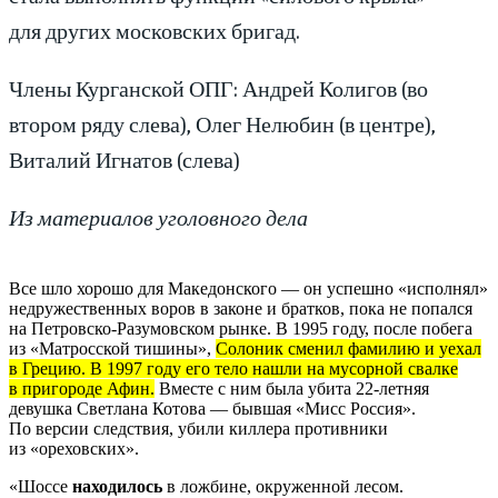
для других московских бригад.
Члены Курганской ОПГ: Андрей Колигов (во
втором ряду слева), Олег Нелюбин (в центре),
Виталий Игнатов (слева)
Из материалов уголовного дела
Все шло хорошо для Македонского — он успешно «исполнял»
недружественных воров в законе и братков, пока не попался
на Петровско-Разумовском рынке. В 1995 году, после побега
из «Матросской тишины»,
Солоник сменил фамилию и уехал
в Грецию. В 1997 году его тело нашли на мусорной свалке
в пригороде Афин.
Вместе с ним была убита 22-летняя
девушка Светлана Котова — бывшая «Мисс Россия».
По версии следствия, убили киллера противники
из «ореховских».
«Шоссе
находилось
в ложбине, окруженной лесом.