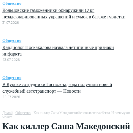
Общество
Кольцовские таможенники обнаружили 17 кг
незадекларированных украшений и сумок в багаже туристки
31.07.2026
Общество
Кардиолог Поскакалова назвала нетипичные признаки
инфаркта
23.07.2026
Общество
В Курске сотрудники Госпожнадзора получили новый
служебный автотранспорт — Новости
20.07.2026
Домой
Общество
Как киллер Саша Македонский снова и снова сбегал. И почему он
может...
Как киллер Саша Македонский