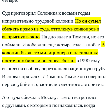
Суд приговорил Солоника к восьми годам
исправительно-трудовой колонии.
Но он сумел
сбежать прямо из суда, оттолкнув конвоиров и
выпрыгнув в окно.
На дно залег в Тюмени, но его
поймали. И добавили еще четыре года за побег.
В
колонии бывшего милиционера и насильника
постоянно били, и он снова сбежал
в 1990 году —
выполз на свободу через канализационную трубу.
И снова спрятался в Тюмени. Там же он совершил
первое убийство, застрелив местного авторитета.
А оттуда сбежал в Москву. Там он встретился
с друзьями, с которыми познакомился, когда