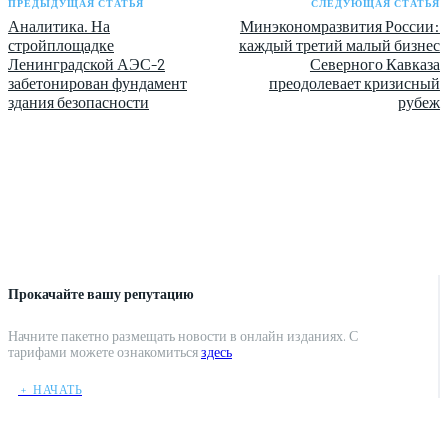
ПРЕДЫДУЩАЯ СТАТЬЯ
СЛЕДУЮЩАЯ СТАТЬЯ
Аналитика. На
Минэкономразвития России:
стройплощадке
каждый третий малый бизнес
Ленинградской АЭС-2
Северного Кавказа
забетонирован фундамент
преодолевает кризисный
здания безопасности
рубеж
Прокачайте вашу репутацию
Начните пакетно размещать новости в онлайн изданиях. С
тарифами можете ознакомиться
здесь
﹢ НАЧАТЬ