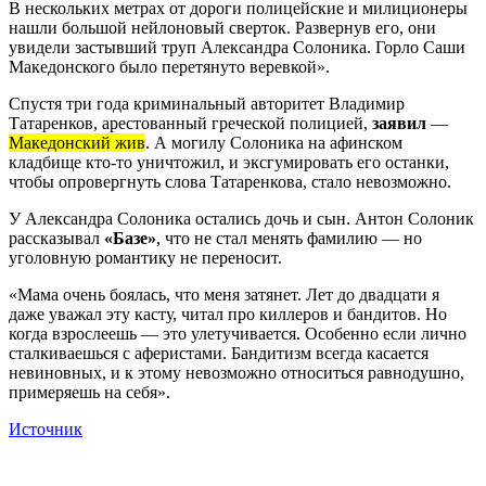
В нескольких метрах от дороги полицейские и милиционеры
нашли большой нейлоновый сверток. Развернув его, они
увидели застывший труп Александра Солоника. Горло Саши
Македонского было перетянуто веревкой».
Спустя три года криминальный авторитет Владимир
Татаренков, арестованный греческой полицией,
заявил
—
Македонский жив
. А могилу Солоника на афинском
кладбище кто-то уничтожил, и эксгумировать его останки,
чтобы опровергнуть слова Татаренкова, стало невозможно.
У Александра Солоника остались дочь и сын. Антон Солоник
рассказывал
«Базе»
, что не стал менять фамилию — но
уголовную романтику не переносит.
«Мама очень боялась, что меня затянет. Лет до двадцати я
даже уважал эту касту, читал про киллеров и бандитов. Но
когда взрослеешь — это улетучивается. Особенно если лично
сталкиваешься с аферистами. Бандитизм всегда касается
невиновных, и к этому невозможно относиться равнодушно,
примеряешь на себя».
Источник