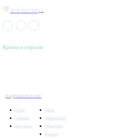
ВСЕ ВЕСТИ
РУ
Кратко о портале
Все вести – это ваш компас в мире новостей, где актуальность
информации сочетается с разнообразием тем. Мы охватываем
все аспекты современной жизни: от экономики и науки до
культуры и общественных событий.
ПОДРОБНЕЕ О НАС
О нас
Авто
Тарифы
Экономика
Контакты
Общество
В мире