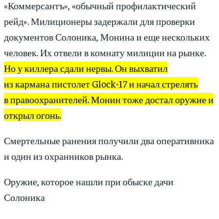
«Коммерсантъ», «обычный профилактический
рейд». Милиционеры задержали для проверки
документов Солоника, Монина и еще нескольких
человек. Их отвели в комнату милиции на рынке.
Но у киллера сдали нервы. Он выхватил
из кармана пистолет Glock-17 и начал стрелять
в правоохранителей. Монин тоже достал оружие и
открыл огонь.
Смертельные ранения получили два оперативника
и один из охранников рынка.
Оружие, которое нашли при обыске дачи
Солоника