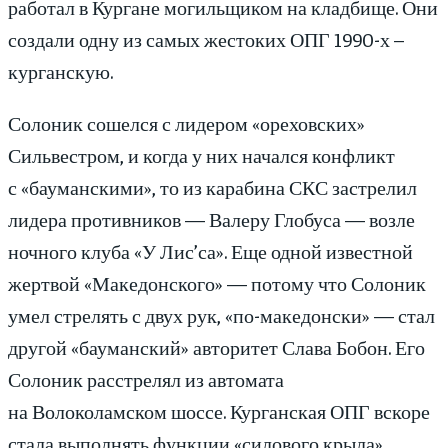
работал в Кургане могильщиком на кладбище. Они
создали одну из самых жестоких ОПГ 1990-х –
курганскую.
Солоник сошелся с лидером «ореховских»
Сильвестром, и когда у них начался конфликт
с «бауманскими», то из карабина СКС застрелил
лидера противников — Валеру Глобуса — возле
ночного клуба «У Лис’са». Еще одной известной
жертвой «Македонского» — потому что Солоник
умел стрелять с двух рук, «по-македонски» — стал
другой «бауманский» авторитет Слава Бобон. Его
Солоник расстрелял из автомата
на Волоколамском шоссе. Курганская ОПГ вскоре
стала выполнять функции «силового крыла»