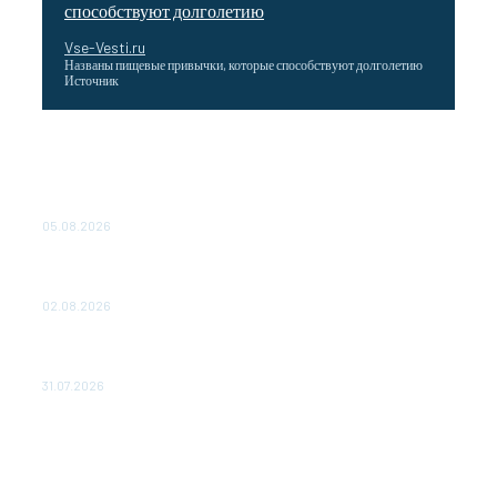
способствуют долголетию
Vse-Vesti.ru
Названы пищевые привычки, которые способствуют долголетию
Источник
Как подчеркнул Путин, начало заливки бетона в
фундамент первого энергоблока означает переход проекта
в практическую фазу. По его словам, строительство АЭС
станет одним из...
05.08.2026
Выгодные билеты в «азиатский Лас-Вегас» – перелет
Москва-Макао за 40 тысяч рублей
02.08.2026
Чемпион Медиалиги ФК "10" Азамата Мусагалиева еле
обыграл "Космос" в Кубке России
31.07.2026