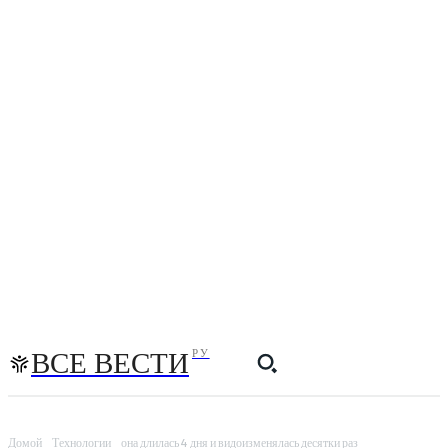
ВСЕ ВЕСТИ
РУ
Домой
Технологии
она длилась 4 дня и видоизменялась десятки раз