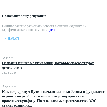
Прокачайте вашу репутацию
Начните пакетно размещать новости в онлайн изданиях. С
тарифами можете ознакомиться
здесь
﹢ НАЧАТЬ
Здоровье
Названы пищевые привычки, которые способствуют
долголетию
08.08.2026
Энергетика
Как подчеркнул Путин, начало заливки бетона в фундамент
первого энергоблока означает переход проекта в
практическую фазу. По его словам, строительство АЭС
станет одним из...