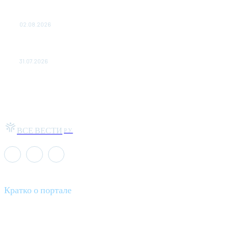
Выгодные билеты в «азиатский Лас-Вегас» – перелет
Москва-Макао за 40 тысяч рублей
02.08.2026
Чемпион Медиалиги ФК "10" Азамата Мусагалиева еле
обыграл "Космос" в Кубке России
31.07.2026
ВСЕ ВЕСТИ
РУ
Кратко о портале
Все вести – это ваш компас в мире новостей, где актуальность