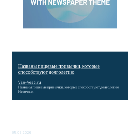
Названы пищевые привычки, которые
способствуют долголетию
Vse-Vesti.ru
Названы пищевые привычки, которые способствуют долголетию
Источник
Как подчеркнул Путин, начало заливки бетона в
фундамент первого энергоблока означает переход проекта
в практическую фазу. По его словам, строительство АЭС
станет одним из...
05.08.2026