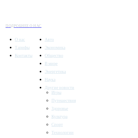
информации сочетается с разнообразием тем. Мы охватываем
все аспекты современной жизни: от экономики и науки до
культуры и общественных событий.
ПОДРОБНЕЕ О НАС
О нас
Авто
Тарифы
Экономика
Контакты
Общество
В мире
Энергетика
Наука
Другие новости
Игры
Путешествия
Здоровье
Культура
Спорт
Технологии