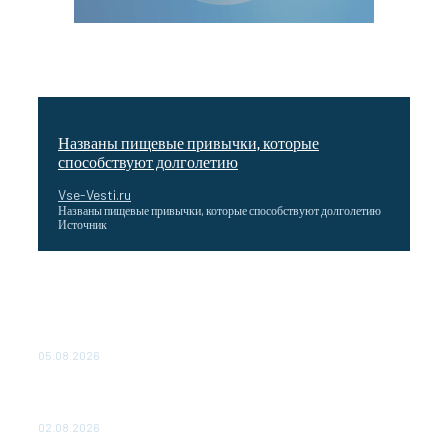
Названы пищевые привычки, которые
способствуют долголетию
Vse-Vesti.ru
Названы пищевые привычки, которые способствуют долголетию
Источник
Как подчеркнул Путин, начало заливки бетона в
фундамент первого энергоблока означает переход проекта
в практическую фазу. По его словам, строительство АЭС
станет одним из...
05.08.2026
Выгодные билеты в «азиатский Лас-Вегас» – перелет
Москва-Макао за 40 тысяч рублей
02.08.2026