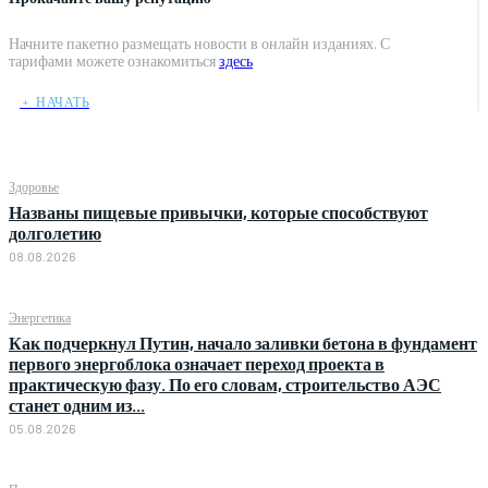
Начните пакетно размещать новости в онлайн изданиях. С
тарифами можете ознакомиться
здесь
﹢ НАЧАТЬ
Здоровье
Названы пищевые привычки, которые способствуют
долголетию
08.08.2026
Энергетика
Как подчеркнул Путин, начало заливки бетона в фундамент
первого энергоблока означает переход проекта в
практическую фазу. По его словам, строительство АЭС
станет одним из...
05.08.2026