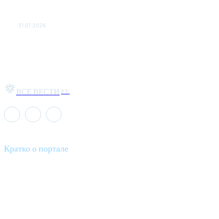
Чемпион Медиалиги ФК "10" Азамата Мусагалиева еле
обыграл "Космос" в Кубке России
31.07.2026
ВСЕ ВЕСТИ
РУ
Кратко о портале
Все вести – это ваш компас в мире новостей, где актуальность
информации сочетается с разнообразием тем. Мы охватываем
все аспекты современной жизни: от экономики и науки до
культуры и общественных событий.