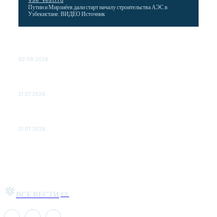
Путин и Мирзиёев дали старт началу строительства АЭС в
Узбекистане. ВИДЕО Источник
Выгодные билеты в «азиатский Лас-Вегас» – перелет
Москва-Макао за 40 тысяч рублей
02.08.2026
Чемпион Медиалиги ФК "10" Азамата Мусагалиева еле
обыграл "Космос" в Кубке России
31.07.2026
МакSим впервые после госпитализации появилась на
публике: Музыка: Культура: Lenta.ru
31.07.2026
ВСЕ ВЕСТИ
РУ