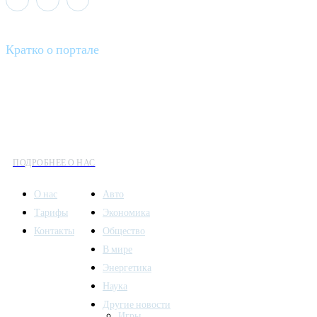
Кратко о портале
Все вести – это ваш компас в мире новостей, где актуальность
информации сочетается с разнообразием тем. Мы охватываем
все аспекты современной жизни: от экономики и науки до
культуры и общественных событий.
ПОДРОБНЕЕ О НАС
О нас
Авто
Тарифы
Экономика
Контакты
Общество
В мире
Энергетика
Наука
Другие новости
Игры