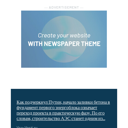
― ADVERTISEMENT ―
Как подчеркнул Путин, начало заливки бетона в
фундамент первого энергоблока означает
переход проекта в практическую фазу. По его
словам, строительство АЭС станет одним из...
Vse-Vesti.ru