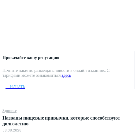
Прокачайте вашу репутацию
Начните пакетно размещать новости в онлайн изданиях. С
тарифами можете ознакомиться
здесь
﹢ НАЧАТЬ
Здоровье
Названы пищевые привычки, которые способствуют
долголетию
08.08.2026