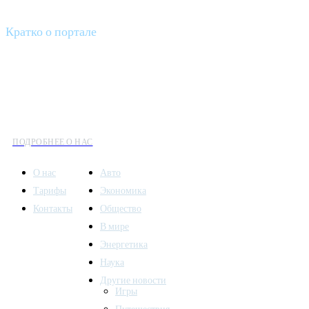
Кратко о портале
Все вести – это ваш компас в мире новостей, где актуальность
информации сочетается с разнообразием тем. Мы охватываем
все аспекты современной жизни: от экономики и науки до
культуры и общественных событий.
ПОДРОБНЕЕ О НАС
О нас
Авто
Тарифы
Экономика
Контакты
Общество
В мире
Энергетика
Наука
Другие новости
Игры
Путешествия