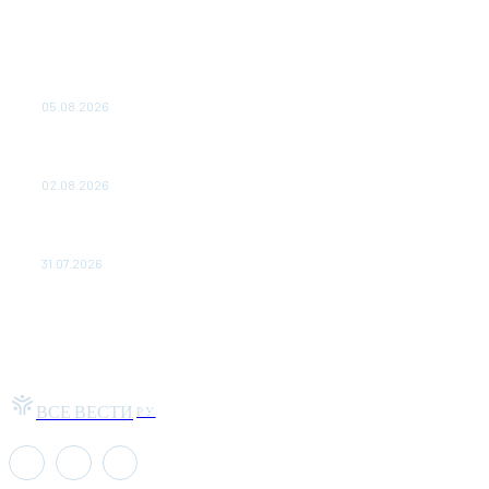
Как подчеркнул Путин, начало заливки бетона в
фундамент первого энергоблока означает переход проекта
в практическую фазу. По его словам, строительство АЭС
станет одним из...
05.08.2026
Выгодные билеты в «азиатский Лас-Вегас» – перелет
Москва-Макао за 40 тысяч рублей
02.08.2026
Чемпион Медиалиги ФК "10" Азамата Мусагалиева еле
обыграл "Космос" в Кубке России
31.07.2026
ВСЕ ВЕСТИ
РУ