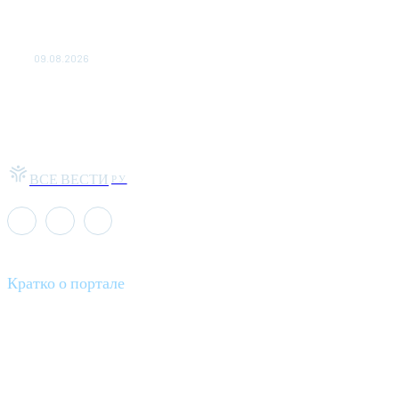
Аналитика. Внешнее энергоснабжение Запорожской АЭС
восстановлено менее чем за час
09.08.2026
ВСЕ ВЕСТИ
РУ
Кратко о портале
Все вести – это ваш компас в мире новостей, где актуальность
информации сочетается с разнообразием тем. Мы охватываем
все аспекты современной жизни: от экономики и науки до
культуры и общественных событий.