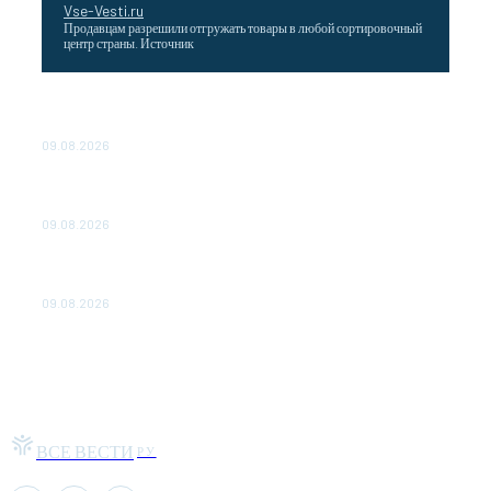
Vse-Vesti.ru
Продавцам разрешили отгружать товары в любой сортировочный
центр страны. Источник
Максим Решетников: Взаимная торговля в ЕАЭС
выросла на 8%
09.08.2026
Главная стройка России. Как Донбасс и Новороссия
меняются благодаря восстановлению
09.08.2026
Аналитика. Внешнее энергоснабжение Запорожской АЭС
восстановлено менее чем за час
09.08.2026
ВСЕ ВЕСТИ
РУ