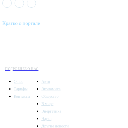
Кратко о портале
Все вести – это ваш компас в мире новостей, где актуальность
информации сочетается с разнообразием тем. Мы охватываем
все аспекты современной жизни: от экономики и науки до
культуры и общественных событий.
ПОДРОБНЕЕ О НАС
О нас
Авто
Тарифы
Экономика
Контакты
Общество
В мире
Энергетика
Наука
Другие новости