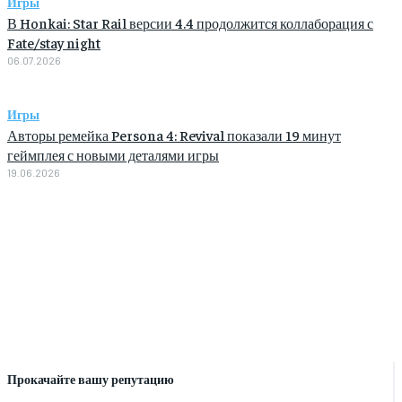
Игры
В Honkai: Star Rail версии 4.4 продолжится коллаборация с
Fate/stay night
06.07.2026
Игры
Авторы ремейка Persona 4: Revival показали 19 минут
геймплея с новыми деталями игры
19.06.2026
Прокачайте вашу репутацию