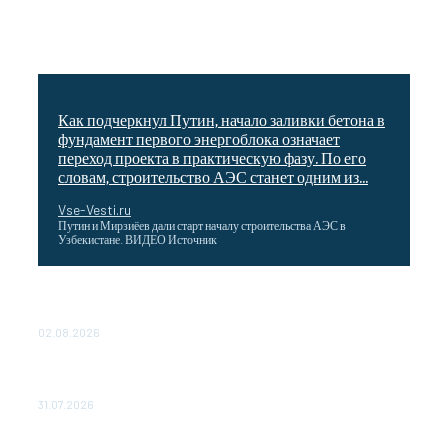
Как подчеркнул Путин, начало заливки бетона в
фундамент первого энергоблока означает
переход проекта в практическую фазу. По его
словам, строительство АЭС станет одним из...
Vse-Vesti.ru
Путин и Мирзиёев дали старт началу строительства АЭС в
Узбекистане. ВИДЕО Источник
Выгодные билеты в «азиатский Лас-Вегас» – перелет
Москва-Макао за 40 тысяч рублей
02.08.2026
Чемпион Медиалиги ФК "10" Азамата Мусагалиева еле
обыграл "Космос" в Кубке России
31.07.2026
МакSим впервые после госпитализации появилась на