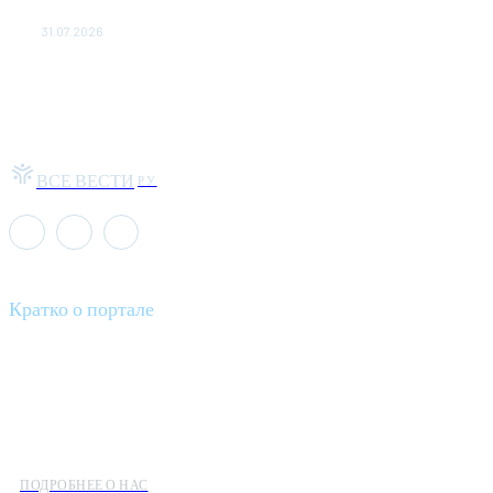
публике: Музыка: Культура: Lenta.ru
31.07.2026
ВСЕ ВЕСТИ
РУ
Кратко о портале
Все вести – это ваш компас в мире новостей, где актуальность
информации сочетается с разнообразием тем. Мы охватываем
все аспекты современной жизни: от экономики и науки до
культуры и общественных событий.
ПОДРОБНЕЕ О НАС