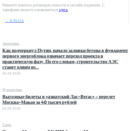
Начните пакетно размещать новости в онлайн изданиях. С
тарифами можете ознакомиться
здесь
﹢ НАЧАТЬ
Энергетика
Как подчеркнул Путин, начало заливки бетона в фундамент
первого энергоблока означает переход проекта в
практическую фазу. По его словам, строительство АЭС
станет одним из...
05.08.2026
Путешествия
Выгодные билеты в «азиатский Лас-Вегас» – перелет
Москва-Макао за 40 тысяч рублей
02.08.2026
Спорт