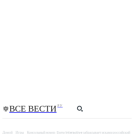
ВСЕ ВЕСТИ
РУ
Домой
Игры
Консольный номер: Sony Interactive забрасывает исками российский