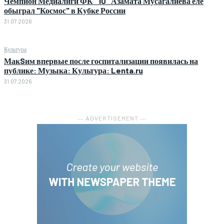
Чемпион Медиалиги ФК "10" Азамата Мусагалиева еле
обыграл "Космос" в Кубке России
31.07.2026
Культура
МакSим впервые после госпитализации появилась на
публике: Музыка: Культура: Lenta.ru
31.07.2026
― ADVERTISEMENT ―