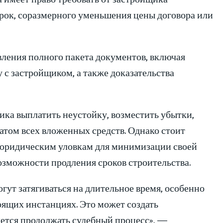
срок, соразмерного уменьшения цены договора или
вления полного пакета документов, включая
 с застройщиком, а также доказательства
щика выплатить неустойку, возместить убытки,
ратом всех вложенных средств. Однако стоит
 юридическим уловкам для минимизации своей
озможности продления сроков строительства.
гут затягиваться на длительное время, особенно
оящих инстанциях. Это может создать
ется продолжать судебный процесс», —