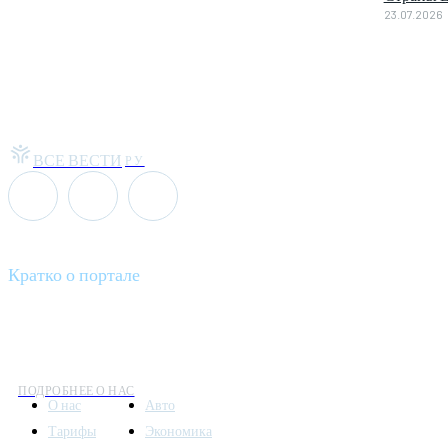
23.07.2026
ВСЕ ВЕСТИ
РУ
Кратко о портале
Все вести – это ваш компас в мире новостей, где актуальность 
общественных событий.
ПОДРОБНЕЕ О НАС
О нас
Авто
Тарифы
Экономика