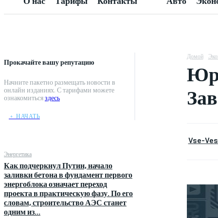
О нас
Тарифы
Контакты
Авто
Экон
Домой
Эко
Прокачайте вашу репутацию
Юри
Начните пакетно размещать новости в
Зав
онлайн изданиях. С тарифами можете
ознакомиться
здесь
﹢ НАЧАТЬ
Vse-Vest
Энергетика
Как подчеркнул Путин, начало
заливки бетона в фундамент первого
энергоблока означает переход
проекта в практическую фазу. По его
словам, строительство АЭС станет
одним из...