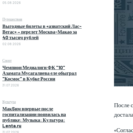
05.08.2026
Путешествия
Выгодные билеты в «азиатский Лас-
Вегас» – перелет Москва-Макао за
40 тысяч рублей
02.08.2026
Спорт
Чемпион Медиалиги ФК "10"
Азамата Мусагалиева еле обыграл
"Космос" в Кубке России
31.07.2026
Культура
После с
МакSим впервые после
достала
госпитализации появилась на
публике: Музыка: Культура:
Lenta.ru
«Согла
31.07.2026