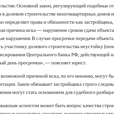
ельстве. Основной закон, регулирующий подобные 
и в долевом строительстве многоквартирных домов 
ко определяет права и обязанности как застройщика,
ая причина иска — нарушение сроков сдачи объекта.
е нарушения. В случае просрочки передачи объекта
ь участнику долевого строительства неустойку (пени
нсирования Центрального банка РФ, действующей на 
ый день просрочки», — поясняет юрист.
 возможной причиной иска, по его мнению, могут б
нтации. Закон обязывает застройщика строго следов
ения могут стать основанием для судебного разбира
важным аспектом может быть вопрос качества строит
енные недостатки, участник долевого строительства