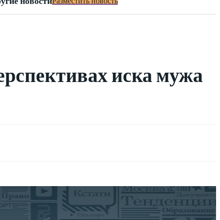
угие новости
Разместить новость
ерспективах иска мужа