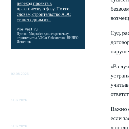
переход проекта в
безвоз
практическую фазу. По его
словам, строительство АЭС
возмеще
станет одним из...
Vse-Vesti.ru
Суд, ра
Путин и Мирзиёев дали старт началу
строительства АЭС в Узбекистане. ВИДЕО
договор
Источник
наруше
Выгодные билеты в «азиатский Лас-
Вегас» – перелет Москва-Макао за 40
«В случ
тысяч рублей
устрани
02.08.2026
учитыв
Чемпион Медиалиги ФК "10" Азамата
Мусагалиева еле обыграл "Космос" в
ответст
Кубке России
31.07.2026
Важно о
МакSим впервые после госпитализации
появилась на публике: Музыка:
если з
Культура: Lenta.ru
дополн
31.07.2026