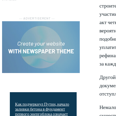
строит
участи
― ADVERTISEMENT ―
акт чет
вероятн
подобны
уплатит
рефина
за кажд
Другой
докуме
отступл
Как подчеркнул Путин, начало
Немало
заливки бетона в фундамент
первого энергоблока означает
существ