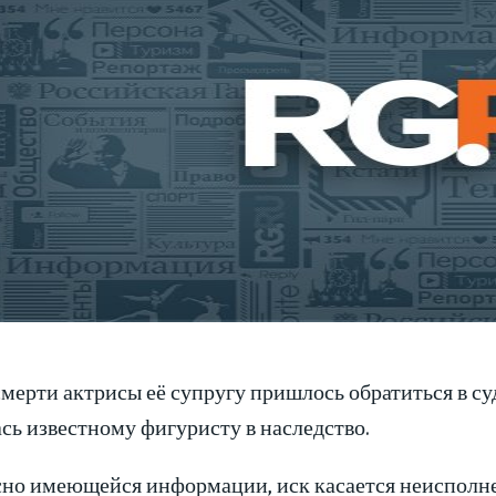
мерти актрисы её супругу пришлось обратиться в суд
сь известному фигуристу в наследство.
сно имеющейся информации, иск касается неисполне