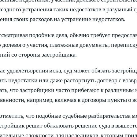
мездного устранения таких недостатков в разумный 
ния своих расходов на устранение недостатков.
ссматривая подобные дела, обычно требует предоста
 долевого участия, платежные документы, переписку
ний со стороны застройщика.
ае удовлетворения иска, суд может обязать застрой
ть недостатки или даже расторгнуть договор с возв
ать, что застройщики часто прибегают к различным
венности, например, включая в договоры пункты о в
тметить, что подобные судебные разбирательства мо
астройщик решит обжаловать решение суда в вышест
ительные сложности для наследников, которым прид