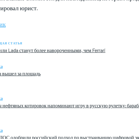
тировал юрист.
ик
АЯ СТАТЬЯ
ли Lada станут более навороченными, чем Ferrari
ка
а вышел за площадь
ка
 нефтяных котировок напоминают игру в русскую рулетку: бараб
ка
ОС одобрили российский подход по выстраиванию цифровой экос