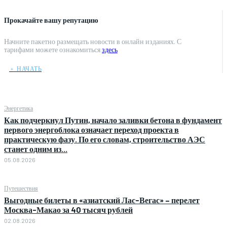
Прокачайте вашу репутацию
Начните пакетно размещать новости в онлайн изданиях. С
тарифами можете ознакомиться
здесь
﹢ НАЧАТЬ
Энергетика
Как подчеркнул Путин, начало заливки бетона в фундамент
первого энергоблока означает переход проекта в
практическую фазу. По его словам, строительство АЭС
станет одним из...
05.08.2026
Путешествия
Выгодные билеты в «азиатский Лас-Вегас» – перелет
Москва-Макао за 40 тысяч рублей
02.08.2026