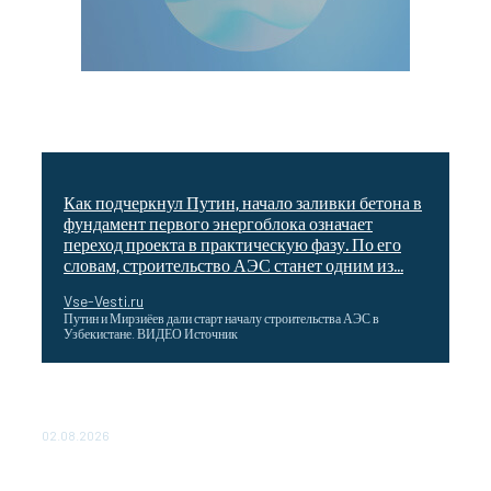
Как подчеркнул Путин, начало заливки бетона в
фундамент первого энергоблока означает
переход проекта в практическую фазу. По его
словам, строительство АЭС станет одним из...
Vse-Vesti.ru
Путин и Мирзиёев дали старт началу строительства АЭС в
Узбекистане. ВИДЕО Источник
Выгодные билеты в «азиатский Лас-Вегас» – перелет
Москва-Макао за 40 тысяч рублей
02.08.2026
Чемпион Медиалиги ФК "10" Азамата Мусагалиева еле