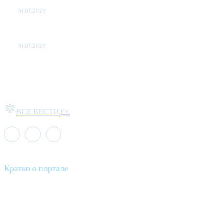
обыграл "Космос" в Кубке России
31.07.2026
МакSим впервые после госпитализации появилась на
публике: Музыка: Культура: Lenta.ru
31.07.2026
ВСЕ ВЕСТИ
РУ
Кратко о портале
Все вести – это ваш компас в мире новостей, где актуальность
информации сочетается с разнообразием тем. Мы охватываем
все аспекты современной жизни: от экономики и науки до