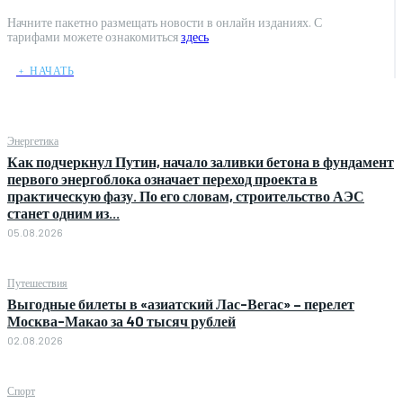
Начните пакетно размещать новости в онлайн изданиях. С
тарифами можете ознакомиться
здесь
﹢ НАЧАТЬ
Энергетика
Как подчеркнул Путин, начало заливки бетона в фундамент
первого энергоблока означает переход проекта в
практическую фазу. По его словам, строительство АЭС
станет одним из...
05.08.2026
Путешествия
Выгодные билеты в «азиатский Лас-Вегас» – перелет
Москва-Макао за 40 тысяч рублей
02.08.2026
Спорт