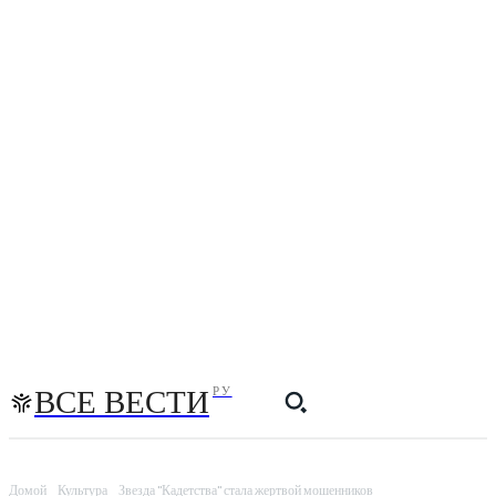
ВСЕ ВЕСТИ
РУ
Домой
Культура
Звезда "Кадетства" стала жертвой мошенников