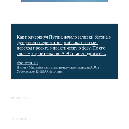
Как подчеркнул Путин, начало заливки бетона в
фундамент первого энергоблока означает
переход проекта в практическую фазу. По его
словам, строительство АЭС станет одним из...
Vse-Vesti.ru
Путин и Мирзиёев дали старт началу строительства АЭС в
Узбекистане. ВИДЕО Источник
Выгодные билеты в «азиатский Лас-Вегас» – перелет
Москва-Макао за 40 тысяч рублей
02.08.2026
Чемпион Медиалиги ФК "10" Азамата Мусагалиева еле
обыграл "Космос" в Кубке России
31.07.2026