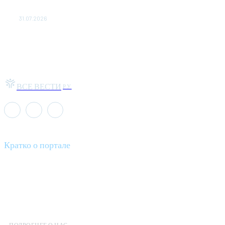
МакSим впервые после госпитализации появилась на
публике: Музыка: Культура: Lenta.ru
31.07.2026
ВСЕ ВЕСТИ
РУ
Кратко о портале
Все вести – это ваш компас в мире новостей, где актуальность
информации сочетается с разнообразием тем. Мы охватываем
все аспекты современной жизни: от экономики и науки до
культуры и общественных событий.