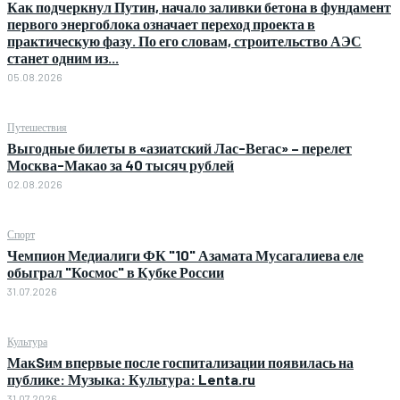
Как подчеркнул Путин, начало заливки бетона в фундамент
первого энергоблока означает переход проекта в
практическую фазу. По его словам, строительство АЭС
станет одним из...
05.08.2026
Путешествия
Выгодные билеты в «азиатский Лас-Вегас» – перелет
Москва-Макао за 40 тысяч рублей
02.08.2026
Спорт
Чемпион Медиалиги ФК "10" Азамата Мусагалиева еле
обыграл "Космос" в Кубке России
31.07.2026
Культура
МакSим впервые после госпитализации появилась на
публике: Музыка: Культура: Lenta.ru
31.07.2026