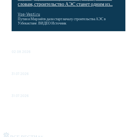
словам, строительство АЭС станет одним из...
Vse-Vesti.ru
Путин и Мирзиёев дали старт началу строительства АЭС в
Узбекистане. ВИДЕО Источник
Выгодные билеты в «азиатский Лас-Вегас» – перелет
Москва-Макао за 40 тысяч рублей
02.08.2026
Чемпион Медиалиги ФК "10" Азамата Мусагалиева еле
обыграл "Космос" в Кубке России
31.07.2026
МакSим впервые после госпитализации появилась на
публике: Музыка: Культура: Lenta.ru
31.07.2026
ВСЕ ВЕСТИ
РУ