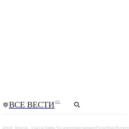
ВСЕ ВЕСТИ
РУ
Домой
Культура
А был ли Тициан. Что за коллекцию завещали России Нина Молева и.