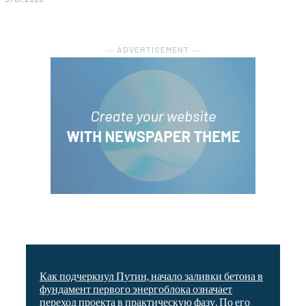
― ADVERTISEMENT ―
Как подчеркнул Путин, начало заливки бетона в
фундамент первого энергоблока означает
переход проекта в практическую фазу. По его