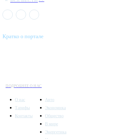
Кратко о портале
Все вести – это ваш компас в мире новостей, где актуальность
информации сочетается с разнообразием тем. Мы охватываем
все аспекты современной жизни: от экономики и науки до
культуры и общественных событий.
ПОДРОБНЕЕ О НАС
О нас
Авто
Тарифы
Экономика
Контакты
Общество
В мире
Энергетика