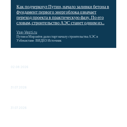
Как подчеркнул Путин, начало заливки бетона в
фундамент первого энергоблока означает
переход проекта в практическую фазу. По его
словам, строительство АЭС станет одним из...
Vse-Vesti.ru
Путин и Мирзиёев дали старт началу строительства АЭС в
Узбекистане. ВИДЕО Источник
Выгодные билеты в «азиатский Лас-Вегас» – перелет
Москва-Макао за 40 тысяч рублей
02.08.2026
Чемпион Медиалиги ФК "10" Азамата Мусагалиева еле
обыграл "Космос" в Кубке России
31.07.2026
МакSим впервые после госпитализации появилась на
публике: Музыка: Культура: Lenta.ru
31.07.2026