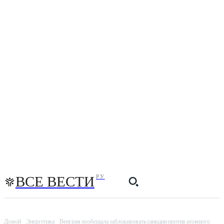
ВСЕ ВЕСТИ
РУ
Домой
Энергетика
Венгрия пообещала заблокировать санкции против атомного