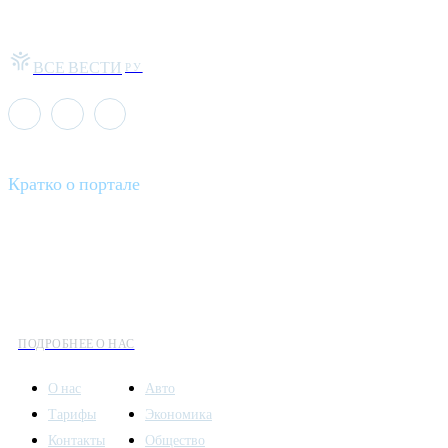
ВСЕ ВЕСТИ
РУ
Кратко о портале
Все вести – это ваш компас в мире новостей, где актуальность
информации сочетается с разнообразием тем. Мы охватываем
все аспекты современной жизни: от экономики и науки до
культуры и общественных событий.
ПОДРОБНЕЕ О НАС
О нас
Авто
Тарифы
Экономика
Контакты
Общество