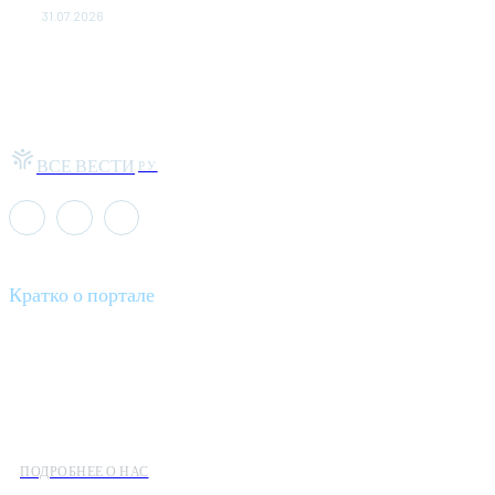
31.07.2026
ВСЕ ВЕСТИ
РУ
Кратко о портале
Все вести – это ваш компас в мире новостей, где актуальность
информации сочетается с разнообразием тем. Мы охватываем
все аспекты современной жизни: от экономики и науки до
культуры и общественных событий.
ПОДРОБНЕЕ О НАС