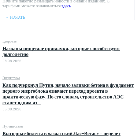
Начните пакетно размещать новости в онлайн изданиях. С
тарифами можете ознакомиться
здесь
﹢ НАЧАТЬ
Здоровье
Названы пищевые привычки, которые способствуют
долголетию
08.08.2026
Энергетика
Как подчеркнул Путин, начало заливки бетона в фундамент
первого энергоблока означает переход проекта в
практическую фазу. По его словам, строительство АЭС
станет одним из...
05.08.2026
Путешествия
Выгодные билеты в «азиатский Лас-Вегас» – перелет