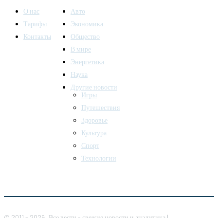
О нас
Авто
Тарифы
Экономика
Контакты
Общество
В мире
Энергетика
Наука
Другие новости
Игры
Путешествия
Здоровье
Культура
Спорт
Технологии
© 2011 - 2026, Все вести - свежие новости и аналитика |