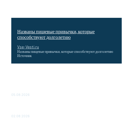
Названы пищевые привычки, которые
способствуют долголетию
Vse-Vesti.ru
Названы пищевые привычки, которые способствуют долголетию
Источник
Как подчеркнул Путин, начало заливки бетона в
фундамент первого энергоблока означает переход проекта
в практическую фазу. По его словам, строительство АЭС
станет одним из...
05.08.2026
Выгодные билеты в «азиатский Лас-Вегас» – перелет
Москва-Макао за 40 тысяч рублей
02.08.2026
Чемпион Медиалиги ФК "10" Азамата Мусагалиева еле
обыграл "Космос" в Кубке России