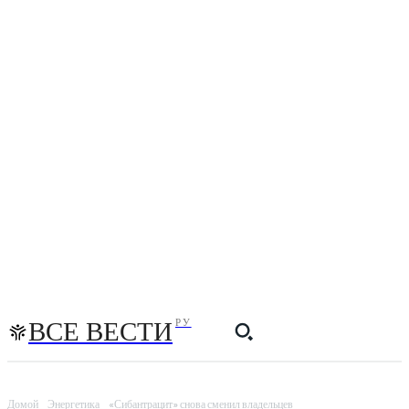
ВСЕ ВЕСТИ
РУ
Домой
Энергетика
«Сибантрацит» снова сменил владельцев