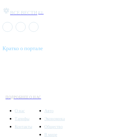
ВСЕ ВЕСТИ
РУ
Кратко о портале
Все вести – это ваш компас в мире новостей, где актуальность
информации сочетается с разнообразием тем. Мы охватываем
все аспекты современной жизни: от экономики и науки до
культуры и общественных событий.
ПОДРОБНЕЕ О НАС
О нас
Авто
Тарифы
Экономика
Контакты
Общество
В мире