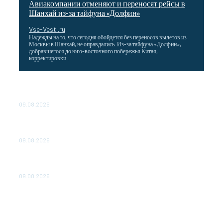
Авиакомпании отменяют и переносят рейсы в
Шанхай из-за тайфуна «Долфин»
Vse-Vesti.ru
Надежды на то, что сегодня обойдется без переносов вылетов из
Москвы в Шанхай, не оправдались. Из-за тайфуна «Долфин»,
добравшегося до юго-восточного побережья Китая,
корректировки...
Wildberries снизила затраты для продавцов,
работающих со своих складов
09.08.2026
Максим Решетников: Взаимная торговля в ЕАЭС
выросла на 8%
09.08.2026
Главная стройка России. Как Донбасс и Новороссия
меняются благодаря восстановлению
09.08.2026