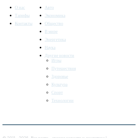
О нас
Авто
Тарифы
Экономика
Контакты
Общество
В мире
Энергетика
Наука
Другие новости
Игры
Путешествия
Здоровье
Культура
Спорт
Технологии
© 2011 - 2026, Все вести - свежие новости и аналитика |