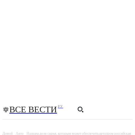
ВСЕ ВЕСТИ
РУ
Домой
Авто
Названа доля сырья, которым может обеспечить автопром российская