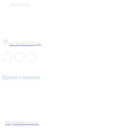
09.08.2026
ВСЕ ВЕСТИ
РУ
Кратко о портале
Все вести – это ваш компас в мире новостей, где актуальность
информации сочетается с разнообразием тем. Мы охватываем
все аспекты современной жизни: от экономики и науки до
культуры и общественных событий.
ПОДРОБНЕЕ О НАС