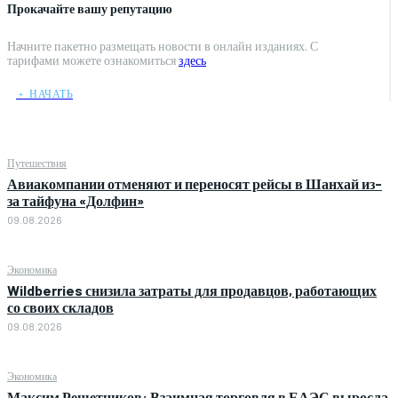
Прокачайте вашу репутацию
Начните пакетно размещать новости в онлайн изданиях. С
тарифами можете ознакомиться
здесь
﹢ НАЧАТЬ
Путешествия
Авиакомпании отменяют и переносят рейсы в Шанхай из-
за тайфуна «Долфин»
09.08.2026
Экономика
Wildberries снизила затраты для продавцов, работающих
со своих складов
09.08.2026
Экономика
Максим Решетников: Взаимная торговля в ЕАЭС выросла