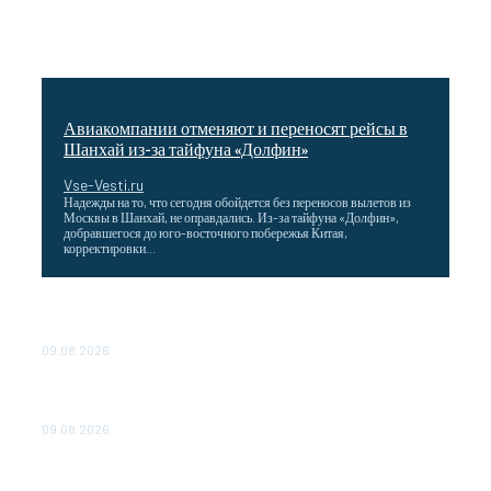
Авиакомпании отменяют и переносят рейсы в
Шанхай из-за тайфуна «Долфин»
Vse-Vesti.ru
Надежды на то, что сегодня обойдется без переносов вылетов из
Москвы в Шанхай, не оправдались. Из-за тайфуна «Долфин»,
добравшегося до юго-восточного побережья Китая,
корректировки...
Wildberries снизила затраты для продавцов,
работающих со своих складов
09.08.2026
Максим Решетников: Взаимная торговля в ЕАЭС
выросла на 8%
09.08.2026
Главная стройка России. Как Донбасс и Новороссия
меняются благодаря восстановлению