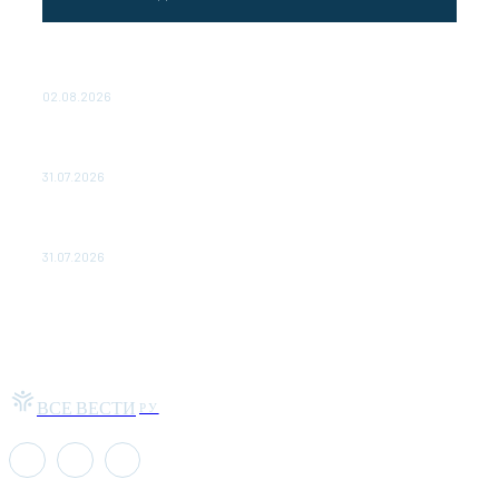
Выгодные билеты в «азиатский Лас-Вегас» – перелет
Москва-Макао за 40 тысяч рублей
02.08.2026
Чемпион Медиалиги ФК "10" Азамата Мусагалиева еле
обыграл "Космос" в Кубке России
31.07.2026
МакSим впервые после госпитализации появилась на
публике: Музыка: Культура: Lenta.ru
31.07.2026
ВСЕ ВЕСТИ
РУ