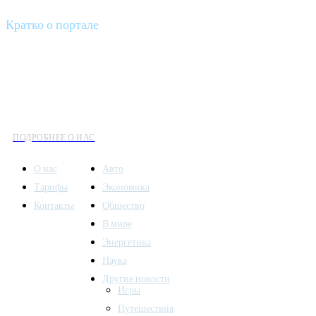
Кратко о портале
Все вести – это ваш компас в мире новостей, где актуальность
информации сочетается с разнообразием тем. Мы охватываем
все аспекты современной жизни: от экономики и науки до
культуры и общественных событий.
ПОДРОБНЕЕ О НАС
О нас
Авто
Тарифы
Экономика
Контакты
Общество
В мире
Энергетика
Наука
Другие новости
Игры
Путешествия