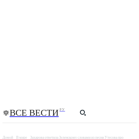
ВСЕ ВЕСТИ
РУ
Домой
В мире
Захарова ответила Зеленскому словами из песни Утесова про