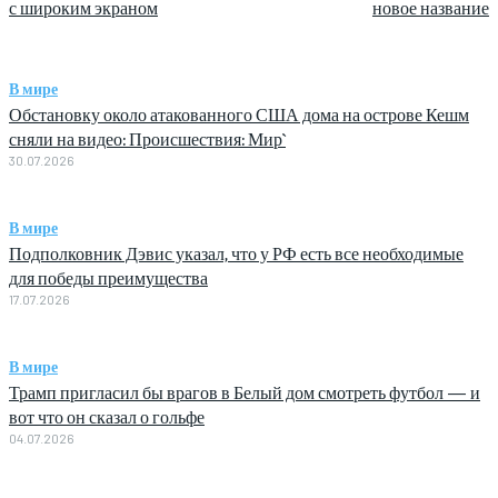
с широким экраном
новое название
В мире
Обстановку около атакованного США дома на острове Кешм
сняли на видео: Происшествия: Мир`
30.07.2026
В мире
Подполковник Дэвис указал, что у РФ есть все необходимые
для победы преимущества
17.07.2026
В мире
Трамп пригласил бы врагов в Белый дом смотреть футбол — и
вот что он сказал о гольфе
04.07.2026