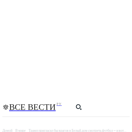
ВСЕ ВЕСТИ
РУ
Домой
В мире
Трамп пригласил бы врагов в Белый дом смотреть футбол — и вот...