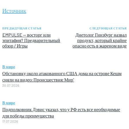
Источник
ПРЕДЫДУЩАЯ СТАТЬЯ
СЛЕДУЮЩАЯ СТАТЬЯ
EMPULSE — восторг или
Диетолог Гинзбург назвал
эпитафия? Предварительный
продукт, который крайне
обзор / Игры
опасно есть в жареном виде
В мире
Обстановку около атакованного США дома на острове Кешм
сняли на видео: Происшествия: Мир`
30.07.2026
В мире
Подполковник Дэвис указал, что у РФ есть все необходимые
для победы преимущества
17.07.2026