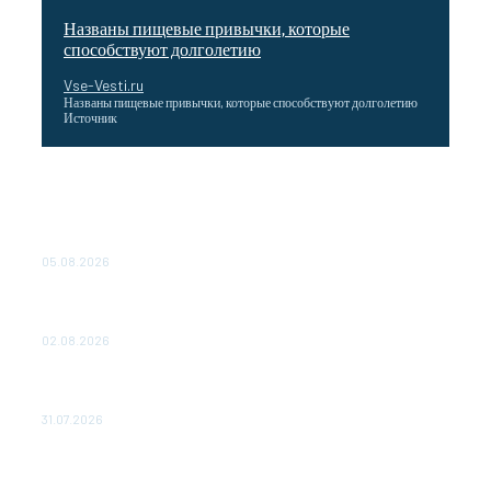
Названы пищевые привычки, которые
способствуют долголетию
Vse-Vesti.ru
Названы пищевые привычки, которые способствуют долголетию
Источник
Как подчеркнул Путин, начало заливки бетона в
фундамент первого энергоблока означает переход проекта
в практическую фазу. По его словам, строительство АЭС
станет одним из...
05.08.2026
Выгодные билеты в «азиатский Лас-Вегас» – перелет
Москва-Макао за 40 тысяч рублей
02.08.2026
Чемпион Медиалиги ФК "10" Азамата Мусагалиева еле
обыграл "Космос" в Кубке России
31.07.2026