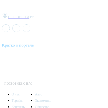
ВСЕ ВЕСТИ
РУ
Кратко о портале
Все вести – это ваш компас в мире новостей, где актуальность
информации сочетается с разнообразием тем. Мы охватываем
все аспекты современной жизни: от экономики и науки до
культуры и общественных событий.
ПОДРОБНЕЕ О НАС
О нас
Авто
Тарифы
Экономика
Контакты
Общество