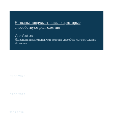
Названы пищевые привычки, которые
способствуют долголетию
Vse-Vesti.ru
Названы пищевые привычки, которые способствуют долголетию
Источник
Как подчеркнул Путин, начало заливки бетона в
фундамент первого энергоблока означает переход проекта
в практическую фазу. По его словам, строительство АЭС
станет одним из...
05.08.2026
Выгодные билеты в «азиатский Лас-Вегас» – перелет
Москва-Макао за 40 тысяч рублей
02.08.2026
Чемпион Медиалиги ФК "10" Азамата Мусагалиева еле
обыграл "Космос" в Кубке России
31.07.2026