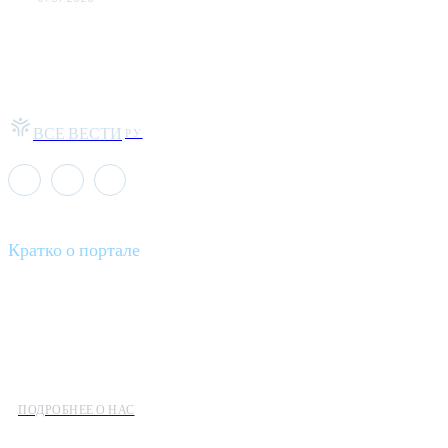
ВСЕ ВЕСТИ
РУ
Кратко о портале
Все вести – это ваш компас в мире новостей, где актуальность
информации сочетается с разнообразием тем. Мы охватываем
все аспекты современной жизни: от экономики и науки до
культуры и общественных событий.
ПОДРОБНЕЕ О НАС