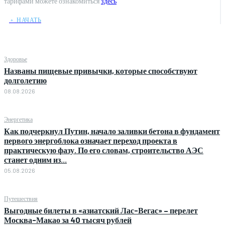
тарифами можете ознакомиться
здесь
﹢ НАЧАТЬ
Здоровье
Названы пищевые привычки, которые способствуют
долголетию
08.08.2026
Энергетика
Как подчеркнул Путин, начало заливки бетона в фундамент
первого энергоблока означает переход проекта в
практическую фазу. По его словам, строительство АЭС
станет одним из...
05.08.2026
Путешествия
Выгодные билеты в «азиатский Лас-Вегас» – перелет
Москва-Макао за 40 тысяч рублей