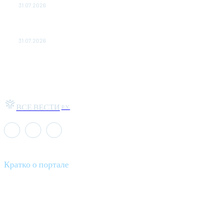
31.07.2026
МакSим впервые после госпитализации появилась на
публике: Музыка: Культура: Lenta.ru
31.07.2026
ВСЕ ВЕСТИ
РУ
Кратко о портале
Все вести – это ваш компас в мире новостей, где актуальность
информации сочетается с разнообразием тем. Мы охватываем
все аспекты современной жизни: от экономики и науки до