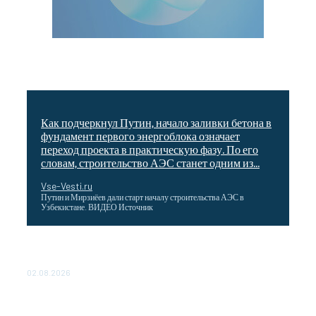
Как подчеркнул Путин, начало заливки бетона в
фундамент первого энергоблока означает
переход проекта в практическую фазу. По его
словам, строительство АЭС станет одним из...
Vse-Vesti.ru
Путин и Мирзиёев дали старт началу строительства АЭС в
Узбекистане. ВИДЕО Источник
Выгодные билеты в «азиатский Лас-Вегас» – перелет
Москва-Макао за 40 тысяч рублей
02.08.2026
Чемпион Медиалиги ФК "10" Азамата Мусагалиева еле
обыграл "Космос" в Кубке России