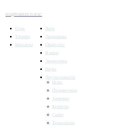
культуры и общественных событий.
ПОДРОБНЕЕ О НАС
О нас
Авто
Тарифы
Экономика
Контакты
Общество
В мире
Энергетика
Наука
Другие новости
Игры
Путешествия
Здоровье
Культура
Спорт
Технологии