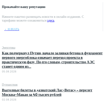
Прокачайте вашу репутацию
Начните пакетно размещать новости в онлайн изданиях. С
тарифами можете ознакомиться
здесь
﹢ НАЧАТЬ
Энергетика
Как подчеркнул Путин, начало заливки бетона в фундамент
первого энергоблока означает переход проекта в
практическую фазу. По его словам, строительство АЭС
станет одним из...
05.08.2026
Путешествия
Выгодные билеты в «азиатский Лас-Вегас» – перелет
Москва-Макао за 40 тысяч рублей
02.08.2026