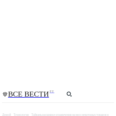
ВСЕ ВЕСТИ
РУ
Домой
Технологии
Тайвань расширил ограничения на ввоз некоторых товаров в