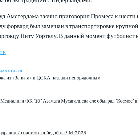
уд Амстердама заочно приговорил Промеса к шести г
оду форвард был замешан в транспортировке крупно
рговцу Питу Уортелу. В данный момент футболист н
ик
АЯ СТАТЬЯ
ока из «Зенита» в ЦСКА назвали непорядочным —
u
Медиалиги ФК "10" Азамата Мусагалиева еле обыграл "Космос" в
здравил Испанию с победой на ЧМ-2026