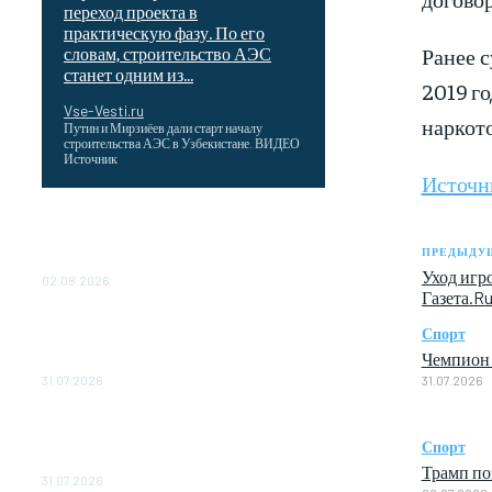
переход проекта в
практическую фазу. По его
Ранее с
словам, строительство АЭС
станет одним из...
2019 г
Vse-Vesti.ru
наркото
Путин и Мирзиёев дали старт началу
строительства АЭС в Узбекистане. ВИДЕО
Источник
Источн
Выгодные билеты в «азиатский Лас-
Вегас» – перелет Москва-Макао за 40
ПРЕДЫДУЩ
тысяч рублей
Уход игр
02.08.2026
Газета.R
Чемпион Медиалиги ФК "10" Азамата
Спорт
Мусагалиева еле обыграл "Космос" в
Чемпион 
Кубке России
31.07.2026
31.07.2026
МакSим впервые после госпитализации
появилась на публике: Музыка:
Спорт
Культура: Lenta.ru
Трамп по
31.07.2026