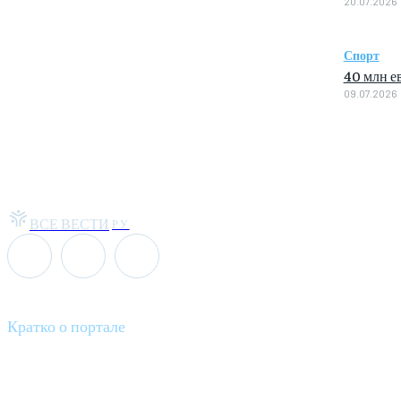
20.07.2026
Спорт
40 млн е
09.07.2026
ВСЕ ВЕСТИ
РУ
Кратко о портале
Все вести – это ваш компас в мире новостей, где актуальность 
общественных событий.