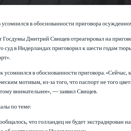
 усомнился в обоснованности приговора осужденно
т Госдумы Дмитрий Свищев отреагировал на пригов
о суд в Нидерландах приговорил к шести годам тюрь
рт».
 усомнился в обоснованности приговора. «Сейчас, ко
еским мотивам, из-за того, что паспорт не того цвет
этому внимательнее», — заявил Свищев.
алы по теме:
ообщалось, что голландец не будет экстрадирован на
ра об экстрадиции с Нидерландами.