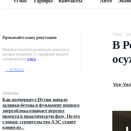
О нас
Тарифы
Контакты
Авто
Экон
Домой
Спо
Прокачайте вашу репутацию
В Р
Начните пакетно размещать новости в
осу
онлайн изданиях. С тарифами можете
ознакомиться
здесь
﹢ НАЧАТЬ
Vse-Vest
Энергетика
Как подчеркнул Путин, начало
заливки бетона в фундамент первого
энергоблока означает переход
проекта в практическую фазу. По его
словам, строительство АЭС станет
одним из...