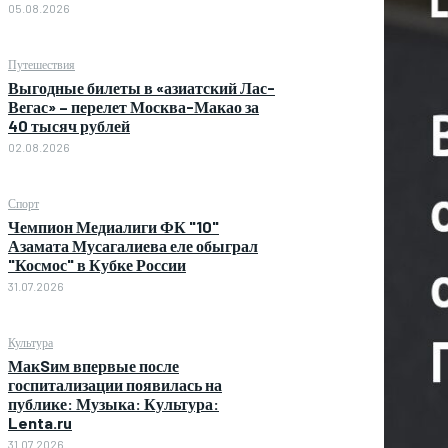
05.08.2026
Путешествия
Выгодные билеты в «азиатский Лас-
Вегас» – перелет Москва-Макао за
40 тысяч рублей
02.08.2026
Спорт
Чемпион Медиалиги ФК "10"
Азамата Мусагалиева еле обыграл
"Космос" в Кубке России
31.07.2026
Культура
МакSим впервые после
госпитализации появилась на
публике: Музыка: Культура:
Lenta.ru
31.07.2026