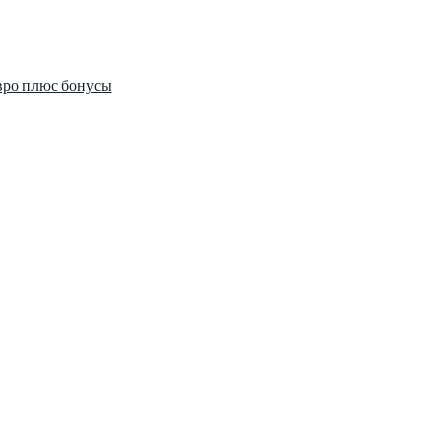
вро плюс бонусы
информации сочетается с разнообразием тем. Мы охватываем все а