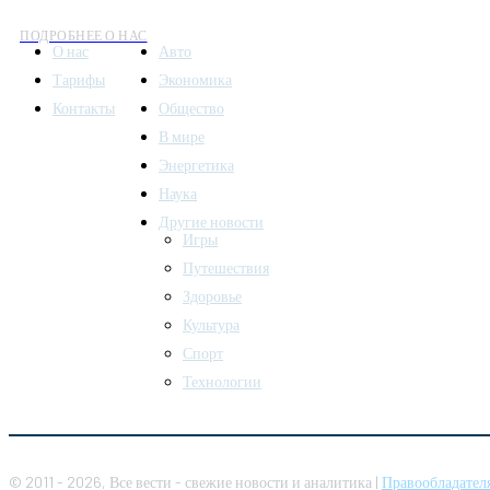
ПОДРОБНЕЕ О НАС
О нас
Авто
Тарифы
Экономика
Контакты
Общество
В мире
Энергетика
Наука
Другие новости
Игры
Путешествия
Здоровье
Культура
Спорт
Технологии
© 2011 - 2026, Все вести - свежие новости и аналитика |
Правообладател