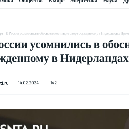
омика
Общество
В мире
Энергетика
Наука
Др
рт
В России усомнились в обоснованности приговора осужденному в Нидерландах Пром
оссии усомнились в обос
жденному в Нидерландах
142
i.ru
14.02.2024