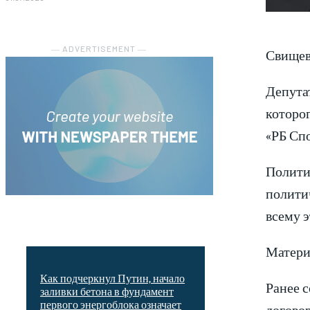
― ADVERTISEMENT ―
Свищев
Депута
которог
«РБ Спо
Политик
политич
всему 
Матери
Как подчеркнул Путин, начало
Ранее с
заливки бетона в фундамент
первого энергоблока означает
догово