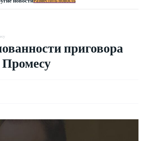
угие новости
Разместить новость
есу
нованности приговора
 Промесу