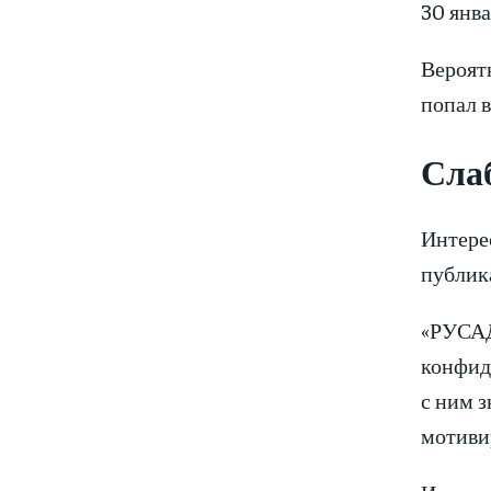
30 янва
Вероятн
попал в
Сла
Интерес
публик
«РУСАД
конфид
с ним 
мотиви