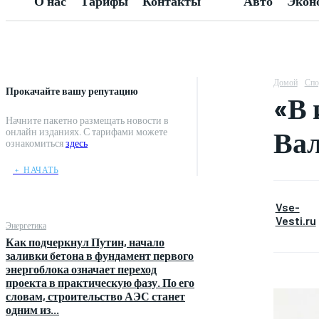
О нас
Тарифы
Контакты
Авто
Экон
Домой
Спо
Прокачайте вашу репутацию
«В 
Начните пакетно размещать новости в
Вал
онлайн изданиях. С тарифами можете
ознакомиться
здесь
﹢ НАЧАТЬ
Vse-
Vesti.ru
Энергетика
Как подчеркнул Путин, начало
заливки бетона в фундамент первого
энергоблока означает переход
проекта в практическую фазу. По его
словам, строительство АЭС станет
одним из...