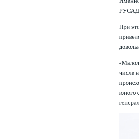
Именно
РУСАДА
При это
привел
доволь
«Малол
числе н
происх
юного 
генера