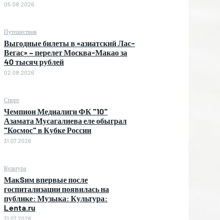
05.08.2026
Путешествия
Выгодные билеты в «азиатский Лас-
Вегас» – перелет Москва-Макао за
40 тысяч рублей
02.08.2026
Спорт
Чемпион Медиалиги ФК "10"
Азамата Мусагалиева еле обыграл
"Космос" в Кубке России
31.07.2026
Культура
МакSим впервые после
госпитализации появилась на
публике: Музыка: Культура:
Lenta.ru
31.07.2026