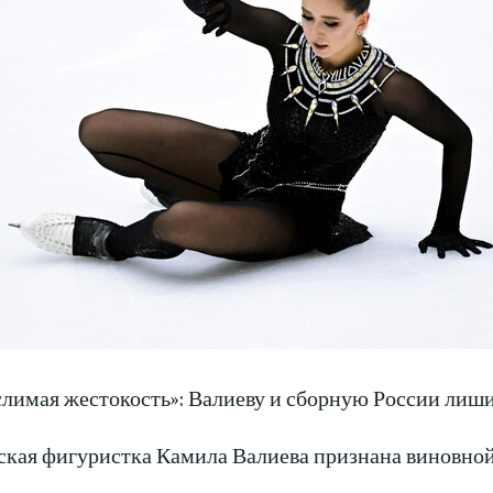
лимая жестокость»: Валиеву и сборную России лиш
ская фигуристка Камила Валиева признана виновно