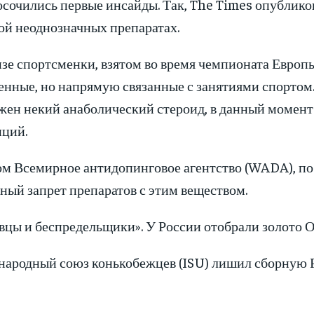
осочились первые инсайды. Так, The Times опублик
ой неоднозначных препаратах.
изе спортсменки, взятом во время чемпионата Европ
енные, но напрямую связанные с занятиями спортом.
жен некий анаболический стероид, в данный момент
нций.
ом Всемирное антидопинговое агентство (WADA), по 
ный запрет препаратов с этим веществом.
вцы и беспредельщики». У России отобрали золото 
ародный союз конькобежцев (ISU) лишил сборную 