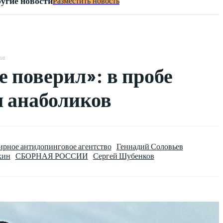
угие новости
Разместить новость
ов
 поверил»: в пробе
 анаболиков
ирное антидопинговое агентство
Геннадий Соловьев
кин
СБОРНАЯ РОССИИ
Сергей Шубенков