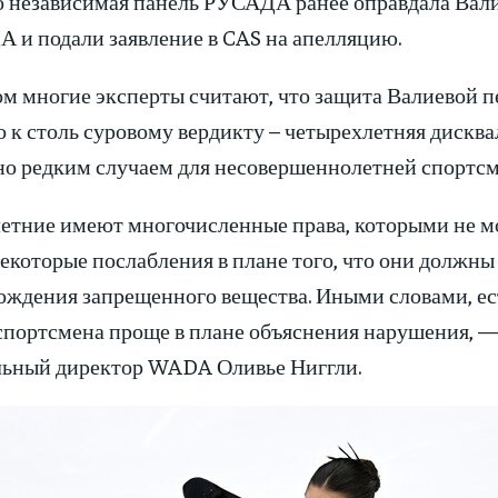
 независимая панель РУСАДА ранее оправдала Валие
 и подали заявление в CAS на апелляцию.
м многие эксперты считают, что защита Валиевой пе
о к столь суровому вердикту – четырехлетняя диск
но редким случаем для несовершеннолетней спортс
етние имеют многочисленные права, которыми не мо
екоторые послабления в плане того, что они должны 
ождения запрещенного вещества. Иными словами, ест
спортсмена проще в плане объяснения нарушения, —
льный директор WADA Оливье Ниггли.