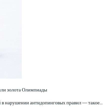
или золота Олимпиады
й в нарушении антидопинговых правил — такое…