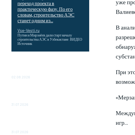
уже пр
переход проекта в
практическую фазу. По его
Валиев
словам, строительство АЭС
станет одним из...
В анал
Vse-Vesti.ru
разреш
Путин и Мирзиёев дали старт началу
строительства АЭС в Узбекистане. ВИДЕО
Источник
обнару
субста
Выгодные билеты в «азиатский Лас-
Вегас» – перелет Москва-Макао за 40
При эт
тысяч рублей
02.08.2026
возмож
Чемпион Медиалиги ФК "10" Азамата
Мусагалиева еле обыграл "Космос" в
«Мерза
Кубке России
31.07.2026
Междун
МакSим впервые после госпитализации
игр…
появилась на публике: Музыка:
Культура: Lenta.ru
31.07.2026