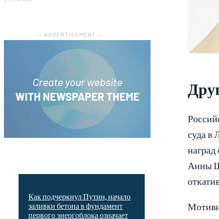
― ADVERTISEMENT ―
Друг
Россий
суда в 
наград 
Анны Щ
откатив
Как подчеркнул Путин, начало
Мотиви
заливки бетона в фундамент
первого энергоблока означает