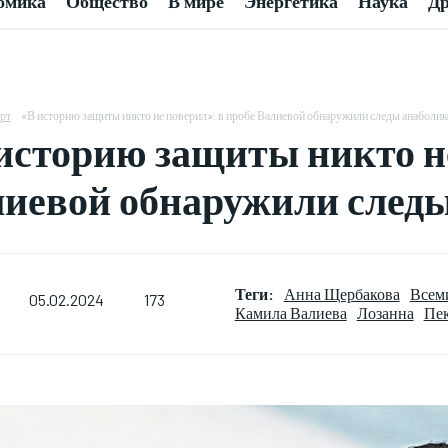
омика
Общество
В мире
Энергетика
Наука
Др
рт
«В историю защиты никто не поверил»: в пробе Валиевой обнаружили следы анаболик
историю защиты никто не
иевой обнаружили следы
Теги:
Анна Щербакова
Всем
173
05.02.2024
Камила Валиева
Лозанна
Пе