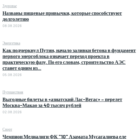
Здоровье
Названы пищевые привычки, которые способствуют
долголетию
08.08.2026
Энергетика
Как подчеркнул Путин, начало заливки бетона в фундамент
первого энергоблока означает переход проекта в
практическую фазу. По его словам, строительство АЭС
станет одним из...
05.08.2026
Путешествия
Выгодные билеты в «азиатский Лас-Вегас» – перелет
Москва-Макао за 40 тысяч рублей
02.08.2026
Спорт
Чемпион Медиалиги ФК "10" Азамата Мусагалиева еле