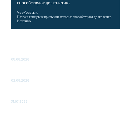
способствуют долголетию
Vse-Vesti.ru
Названы пищевые привычки, которые способствуют долголетию
Источник
Как подчеркнул Путин, начало заливки бетона в
фундамент первого энергоблока означает переход проекта
в практическую фазу. По его словам, строительство АЭС
станет одним из...
05.08.2026
Выгодные билеты в «азиатский Лас-Вегас» – перелет
Москва-Макао за 40 тысяч рублей
02.08.2026
Чемпион Медиалиги ФК "10" Азамата Мусагалиева еле
обыграл "Космос" в Кубке России
31.07.2026