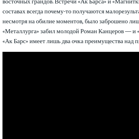
восточных грандов. Встречи «Ак Барса» и «Магнитк
составах всегда почему-то получаются малорезуль
несмотря на обилие моментов, было заброшено ли
«Металлурга» забил молодой Роман Канцеров — и «
«Ак Барс» имеет лишь два очка преимущества над 