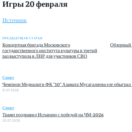
Игры 20 февраля
Источник
ПРЕДЫДУЩАЯ СТАТЬЯ
Концертная бригада Московского
Обзорный 
государственного института культуры в третий
раз выступила в ЛНР для участников СВО
Спорт
Чемпион Медиалиги ФК "10" Азамата Мусагалиева еле обыграл 
31.07.2026
Спорт
Трамп поздравил Испанию с победой на ЧМ-2026
20.07.2026