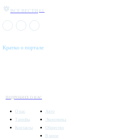
ВСЕ ВЕСТИ
РУ
Кратко о портале
Все вести – это ваш компас в мире новостей, где актуальность
информации сочетается с разнообразием тем. Мы охватываем
все аспекты современной жизни: от экономики и науки до
культуры и общественных событий.
ПОДРОБНЕЕ О НАС
О нас
Авто
Тарифы
Экономика
Контакты
Общество
В мире