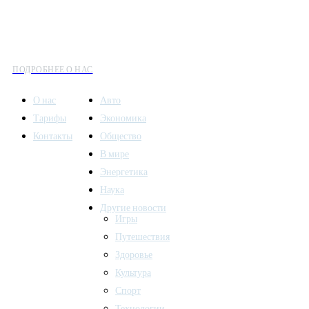
информации сочетается с разнообразием тем. Мы охватываем
все аспекты современной жизни: от экономики и науки до
культуры и общественных событий.
ПОДРОБНЕЕ О НАС
О нас
Авто
Тарифы
Экономика
Контакты
Общество
В мире
Энергетика
Наука
Другие новости
Игры
Путешествия
Здоровье
Культура
Спорт
Технологии