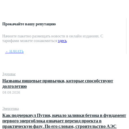
Прокачайте вашу репутацию
Начните пакетно размещать новости в онлайн изданиях. С
тарифами можете ознакомиться
здесь
﹢ НАЧАТЬ
Здоровье
Названы пищевые привычки, которые способствуют
долголетию
08.08.2026
Энергетика
Как подчеркнул Путин, начало заливки бетона в фундамент
первого энергоблока означает переход проекта в
практическую фазу. По его словам, строительство АЭС