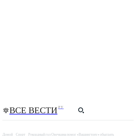
ВСЕ ВЕСТИ
РУ
Домой
Спорт
Рекордный гол Овечкина помог «Вашингтону» обыграть