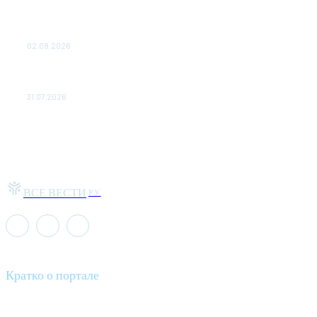
Выгодные билеты в «азиатский Лас-Вегас» – перелет
Москва-Макао за 40 тысяч рублей
02.08.2026
Чемпион Медиалиги ФК "10" Азамата Мусагалиева еле
обыграл "Космос" в Кубке России
31.07.2026
ВСЕ ВЕСТИ
РУ
Кратко о портале
Все вести – это ваш компас в мире новостей, где актуальность