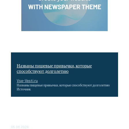
Названы пищевые привычки, которые
способствуют долголетию
Vse-Vesti.ru
Названы пищевые привычки, которые способствуют долголетию
Источник
Как подчеркнул Путин, начало заливки бетона в
фундамент первого энергоблока означает переход проекта
в практическую фазу. По его словам, строительство АЭС
станет одним из...
05.08.2026