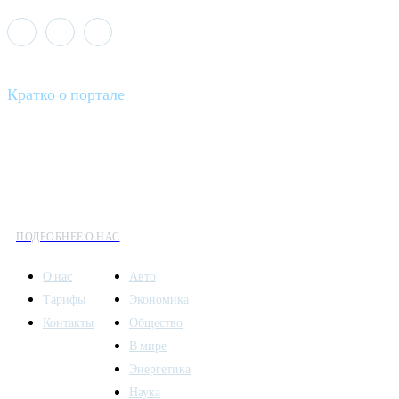
Кратко о портале
Все вести – это ваш компас в мире новостей, где актуальность
информации сочетается с разнообразием тем. Мы охватываем
все аспекты современной жизни: от экономики и науки до
культуры и общественных событий.
ПОДРОБНЕЕ О НАС
О нас
Авто
Тарифы
Экономика
Контакты
Общество
В мире
Энергетика
Наука