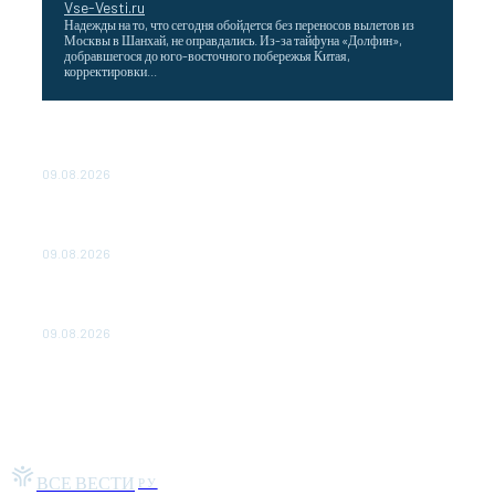
Vse-Vesti.ru
Надежды на то, что сегодня обойдется без переносов вылетов из
Москвы в Шанхай, не оправдались. Из-за тайфуна «Долфин»,
добравшегося до юго-восточного побережья Китая,
корректировки...
Wildberries снизила затраты для продавцов,
работающих со своих складов
09.08.2026
Максим Решетников: Взаимная торговля в ЕАЭС
выросла на 8%
09.08.2026
Главная стройка России. Как Донбасс и Новороссия
меняются благодаря восстановлению
09.08.2026
ВСЕ ВЕСТИ
РУ