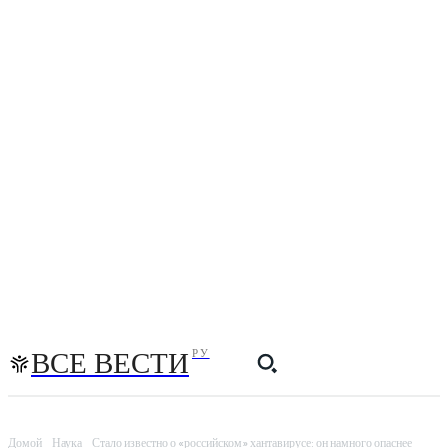
ВСЕ ВЕСТИ
РУ
Домой
Наука
Стало известно о «российском» хантавирусе: он намного опаснее