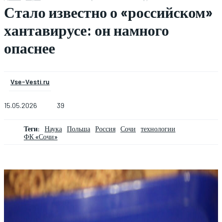
Стало известно о «российском»
хантавирусе: он намного
опаснее
Vse-Vesti.ru
15.05.2026
39
Теги:
Наука
Польша
Россия
Сочи
технологии
ФК «Сочи»