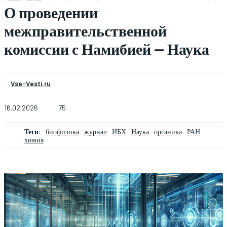
О проведении
межправительственной
комиссии с Намибией — Наука
Vse-Vesti.ru
16.02.2026
75
Теги:
биофизика
журнал
ИБХ
Наука
органика
РАН
химия