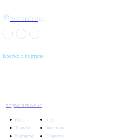
ВСЕ ВЕСТИ
РУ
Кратко о портале
Все вести – это ваш компас в мире новостей, где актуальность
информации сочетается с разнообразием тем. Мы охватываем
все аспекты современной жизни: от экономики и науки до
культуры и общественных событий.
ПОДРОБНЕЕ О НАС
О нас
Авто
Тарифы
Экономика
Контакты
Общество