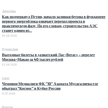
Энергетика
Как подчеркнул Путин, начало заливки бетона в фундамент
первого энергоблока означает переход проекта в
практическую фазу. По его словам, строительство АЭС
станет одним из...
05.08.2026
Путешествия
Выгодные билеты в «азиатский Лас-Вегас» – перелет
Москва-Макао за 40 тысяч рублей
02.08.2026
Спорт
Чемпион Медиалиги ФК "10" Азамата Мусагалиева еле
обыграл "Космос" в Кубке России
31.07.2026
Культура