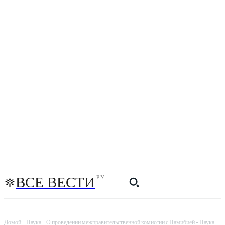
ВСЕ ВЕСТИ
РУ
Домой
Наука
О проведении межправительственной комиссии с Намибией - Наука