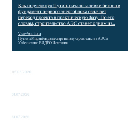
Как подчеркнул Путин, начало заливки бетона в
фундамент первого энергоблока означает
переход проекта в практическую фазу. По его
словам, строительство АЭС станет одним из...
Vse-Vesti.ru
Путин и Мирзиёев дали старт началу строительства АЭС в
Узбекистане. ВИДЕО Источник
Выгодные билеты в «азиатский Лас-Вегас» – перелет
Москва-Макао за 40 тысяч рублей
02.08.2026
Чемпион Медиалиги ФК "10" Азамата Мусагалиева еле
обыграл "Космос" в Кубке России
31.07.2026
МакSим впервые после госпитализации появилась на
публике: Музыка: Культура: Lenta.ru
31.07.2026