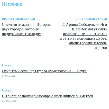
Источник
ПРЕДЫДУЩАЯ СТАТЬЯ
СЛЕДУЮЩАЯ СТАТЬЯ
Снежная симфония: История
С Арины Соболенко и Иги
двух городов, которые
Швёнтек могут снять
подружились с холодом
рейтинговые очки за отказ
играть на тысячнике в Дубае,
мнения организаторов,
игроков
Наука
Открытый семинар Отдела иммунологии — Наука
31.07.2026
Наука
В Таиланде нашли динозавра с шеей длиной 20 метров
20.07.2026