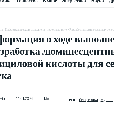
омика
Общество
В мире
Энергетика
Наука
Др
ка
Информация о ходе выполнения проекта по теме: «Разработка люминесцентных репор
ормация о ходе выполне
зработка люминесцентн
ициловой кислоты для се
ука
135
i.ru
14.01.2026
Теги:
биофизика
журнал