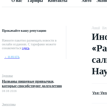
О нас
Тарифы
Контакты
Авто
Экон
Домой
Нау
Прокачайте вашу репутацию
Инф
Начните пакетно размещать новости в
«Ра
онлайн изданиях. С тарифами можете
ознакомиться
здесь
сал
﹢ НАЧАТЬ
На
Здоровье
Названы пищевые привычки,
которые способствуют долголетию
08.08.2026
Vse-Vest
Энергетика