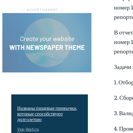
номер 1
― ADVERTISEMENT ―
репорте
В отчет
номер 1
репорт
Задачи
1. Отб
2. Сбор
Названы пищевые привычки,
3. Вали
которые способствуют
долголетию
4. Пров
Vse-Vesti.ru