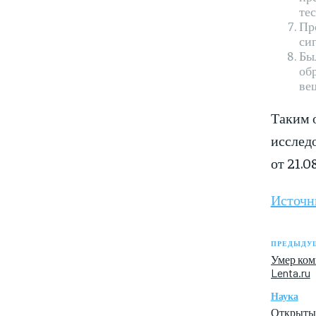
те
Пр
си
Бы
об
ве
Таким о
исследо
от 21.08
Источн
ПРЕДЫДУЩ
Умер ком
Lenta.ru
Наука
Открыты