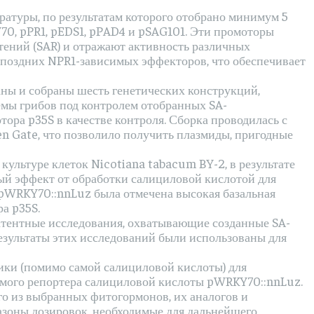
ратуры, по результатам которого отобрано минимум 5
70, pPR1, pEDS1, pPAD4 и pSAG101. Эти промоторы
тений (SAR) и отражают активность различных
 поздних NPR1-зависимых эффекторов, что обеспечивает
ны и собраны шесть генетических конструкций,
мы грибов под контролем отобранных SA-
ора p35S в качестве контроля. Сборка проводилась с
n Gate, что позволило получить плазмиды, пригодные
ультуре клеток Nicotiana tabacum BY-2, в результате
й эффект от обработки салициловой кислотой для
 pWRKY70::nnLuz была отмечена высокая базальная
а p35S.
атентные исследования, охватывающие созданные SA-
езультаты этих исследований были использованы для
ки (помимо самой салициловой кислоты) для
емого репортера салициловой кислоты pWRKY70::nnLuz.
о из выбранных фитогормонов, их аналогов и
азоны дозировок, необходимые для дальнейшего