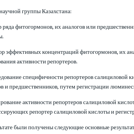
научной группы Казахстана:
р ряда фитогормонов, их аналогов или предшествен
ы.
бор эффективных концентраций фитогормонов, их ан
вания активности репортеров.
ледование специфичности репортеров салициловой к
ов и предшественников, путем регистрации люминес
ирование активности репортеров салициловой кисло
ссирующих репортер салициловой кислоты и регис
льтате были получены следующие основные результат