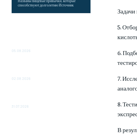
Названы пищевые привычки, которые
способствуют долголетию Источник
Задачи 
Как подчеркнул Путин, начало заливки
5. Отбо
бетона в фундамент первого
энергоблока означает переход проекта в
кислот
практическую фазу. По его словам,
строительство АЭС станет одним из...
05.08.2026
6. Под
тестиро
Выгодные билеты в «азиатский Лас-
Вегас» – перелет Москва-Макао за 40
тысяч рублей
7. Исс
02.08.2026
аналог
Чемпион Медиалиги ФК "10" Азамата
Мусагалиева еле обыграл "Космос" в
Кубке России
8. Тест
31.07.2026
экспре
В резу