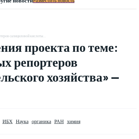
угие новости
Разместить новость
теров салициловой кислоты...
ния проекта по теме:
ых репортеров
льского хозяйства» —
ИБХ
Наука
органика
РАН
химия