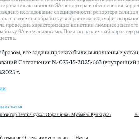
стирования активности SA-репортера и обеспечения корре
оведено исследование специфичности репортера салицил
гнала в ответ на обработку выбранным рядом фитогормоно
ла проведена характеризация кинетики люминесцентного 
работку SA и ее аналогами. Показан различный характер 
щества.
бразом, все задачи проекта были выполнены в уста
ваний Соглашения № 075-15-2025-663 (внутренний н
.2025 г.
ик
АЯ СТАТЬЯ
позитор Театра кукол Образцова: Музыка: Культура:
В 
й семинар Отдела иммунологии — Наука