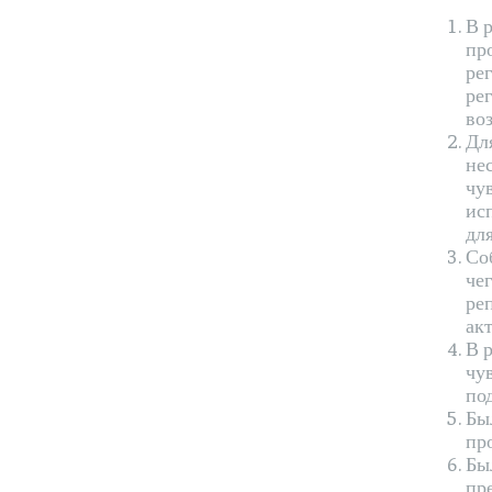
В 
пр
ре
ре
во
Дл
не
чу
ис
дл
Со
че
ре
ак
В 
чу
по
Бы
пр
Бы
пр