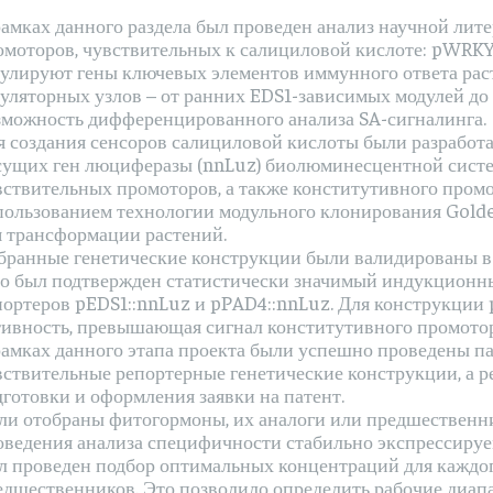
рамках данного раздела был проведен анализ научной лите
омоторов, чувствительных к салициловой кислоте: pWRKY
гулируют гены ключевых элементов иммунного ответа рас
гуляторных узлов – от ранних EDS1-зависимых модулей до
зможность дифференцированного анализа SA-сигналинга.
я создания сенсоров салициловой кислоты были разработа
сущих ген люциферазы (nnLuz) биолюминесцентной систе
вствительных промоторов, а также конститутивного промот
пользованием технологии модульного клонирования Golde
я трансформации растений.
бранные генетические конструкции были валидированы в к
го был подтвержден статистически значимый индукционны
портеров pEDS1::nnLuz и pPAD4::nnLuz. Для конструкции
тивность, превышающая сигнал конститутивного промотор
рамках данного этапа проекта были успешно проведены п
вствительные репортерные генетические конструкции, а р
дготовки и оформления заявки на патент.
ли отобраны фитогормоны, их аналоги или предшественни
оведения анализа специфичности стабильно экспрессиру
л проведен подбор оптимальных концентраций для каждог
едшественников. Это позволило определить рабочие диап