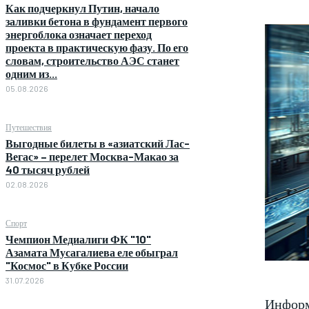
Как подчеркнул Путин, начало
заливки бетона в фундамент первого
энергоблока означает переход
проекта в практическую фазу. По его
словам, строительство АЭС станет
одним из...
05.08.2026
Путешествия
Выгодные билеты в «азиатский Лас-
Вегас» – перелет Москва-Макао за
40 тысяч рублей
02.08.2026
Спорт
Чемпион Медиалиги ФК "10"
Азамата Мусагалиева еле обыграл
"Космос" в Кубке России
31.07.2026
Информ