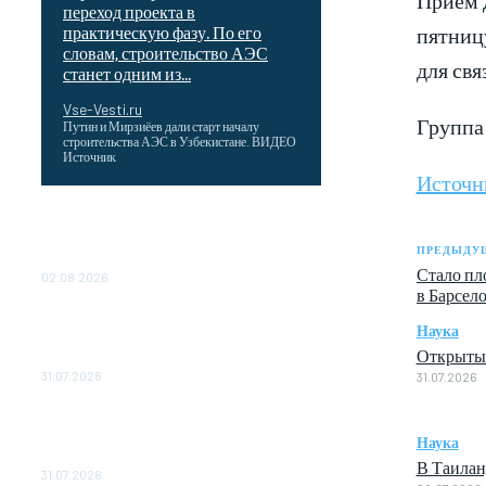
переход проекта в
пятницу
практическую фазу. По его
словам, строительство АЭС
для свя
станет одним из...
Vse-Vesti.ru
Группа
Путин и Мирзиёев дали старт началу
строительства АЭС в Узбекистане. ВИДЕО
Источник
Источн
Выгодные билеты в «азиатский Лас-
Вегас» – перелет Москва-Макао за 40
ПРЕДЫДУЩ
тысяч рублей
Стало пл
02.08.2026
в Барсел
Чемпион Медиалиги ФК "10" Азамата
Наука
Мусагалиева еле обыграл "Космос" в
Открыты
Кубке России
31.07.2026
31.07.2026
МакSим впервые после госпитализации
появилась на публике: Музыка:
Наука
Культура: Lenta.ru
В Таилан
31.07.2026