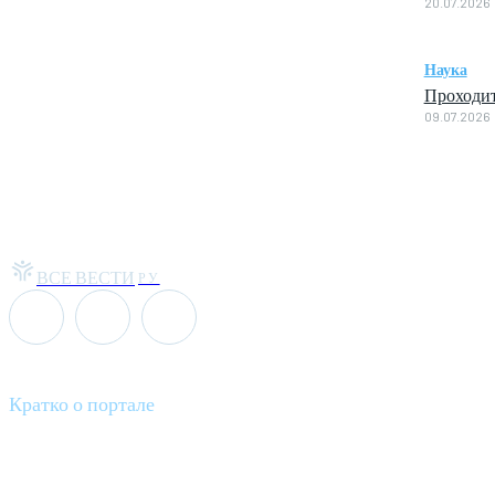
20.07.2026
Наука
Проходит
09.07.2026
ВСЕ ВЕСТИ
РУ
Кратко о портале
Все вести – это ваш компас в мире новостей, где актуальность 
общественных событий.