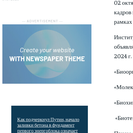
02 окт
кадров 
рамках
― ADVERTISEMENT ―
Инстит
объявля
2024 г.
«Биоорг
«Молеку
«Биохим
«Биотех
Как подчеркнул Путин, начало
заливки бетона в фундамент
первого энергоблока означает
Прием 