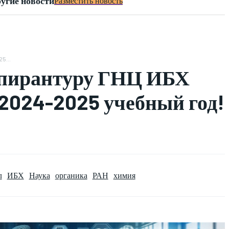
угие новости
Разместить новость
5...
спирантуру ГНЦ ИБХ
 2024-2025 учебный год!
л
ИБХ
Наука
органика
РАН
химия