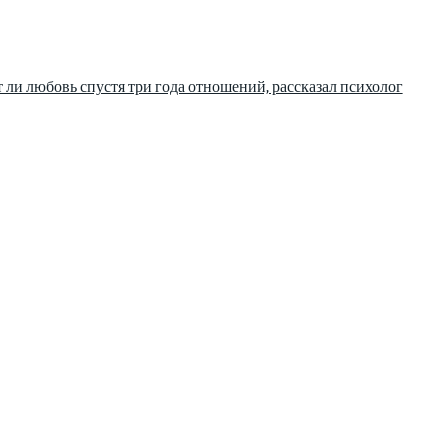
 ли любовь спустя три года отношений, рассказал психолог
информации сочетается с разнообразием тем. Мы охватываем все а