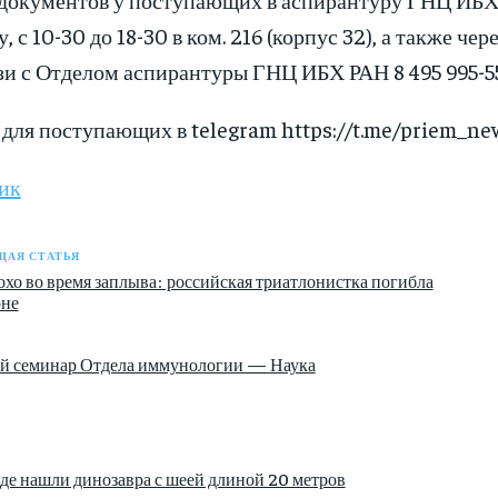
, с 10-30 до 18-30 в ком. 216 (корпус 32), а также ч
зи с Отделом аспирантуры ГНЦ ИБХ РАН 8 495 995-55-57
 для поступающих в telegram https://t.me/priem_ne
ик
АЯ СТАТЬЯ
охо во время заплыва: российская триатлонистка погибла
оне
й семинар Отдела иммунологии — Наука
де нашли динозавра с шеей длиной 20 метров