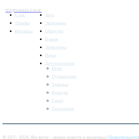
ПОДРОБНЕЕ О НАС
О нас
Авто
Тарифы
Экономика
Контакты
Общество
В мире
Энергетика
Наука
Другие новости
Игры
Путешествия
Здоровье
Культура
Спорт
Технологии
© 2011 - 2026, Все вести - свежие новости и аналитика |
Правообладател