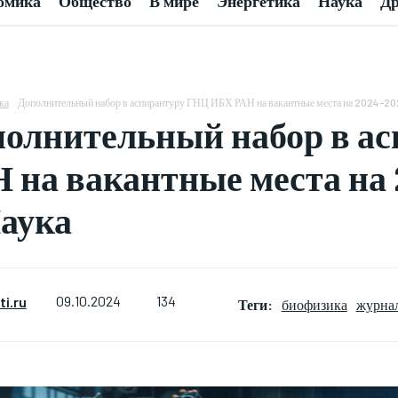
омика
Общество
В мире
Энергетика
Наука
Др
ка
Дополнительный набор в аспирантуру ГНЦ ИБХ РАН на вакантные места на 2024-202
олнительный набор в а
 на вакантные места на
аука
134
i.ru
09.10.2024
Теги:
биофизика
журна