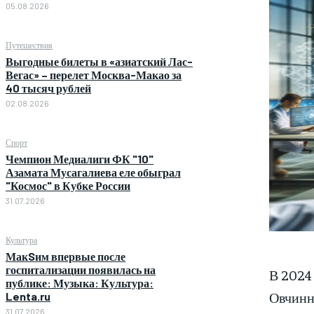
05.08.2026
Путешествия
Выгодные билеты в «азиатский Лас-
Вегас» – перелет Москва-Макао за
40 тысяч рублей
02.08.2026
Спорт
Чемпион Медиалиги ФК "10"
Азамата Мусагалиева еле обыграл
"Космос" в Кубке России
31.07.2026
Культура
МакSим впервые после
госпитализации появилась на
В 2024
публике: Музыка: Культура:
Овчинн
Lenta.ru
31.07.2026