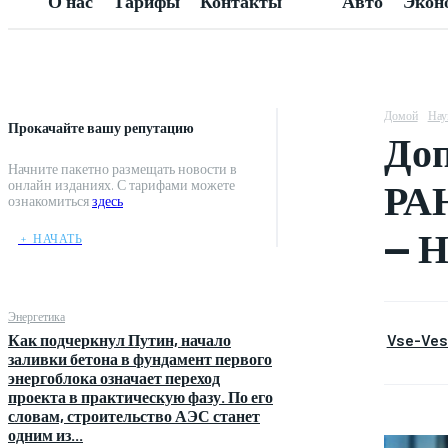
О нас
Тарифы
Контакты
Авто
Экон
Домой
Нау
Прокачайте вашу репутацию
Доп
Начните пакетно размещать новости в
РАН
онлайн изданиях. С тарифами можете
ознакомиться
здесь
— Н
﹢ НАЧАТЬ
Энергетика
Vse-Vest
Как подчеркнул Путин, начало
заливки бетона в фундамент первого
энергоблока означает переход
проекта в практическую фазу. По его
словам, строительство АЭС станет
одним из...