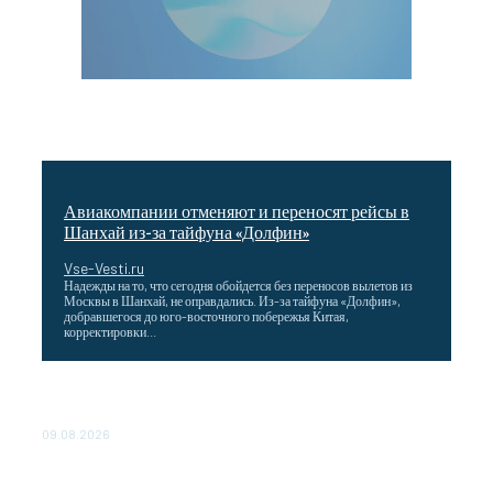
Авиакомпании отменяют и переносят рейсы в
Шанхай из-за тайфуна «Долфин»
Vse-Vesti.ru
Надежды на то, что сегодня обойдется без переносов вылетов из
Москвы в Шанхай, не оправдались. Из-за тайфуна «Долфин»,
добравшегося до юго-восточного побережья Китая,
корректировки...
Wildberries снизила затраты для продавцов,
работающих со своих складов
09.08.2026
Максим Решетников: Взаимная торговля в ЕАЭС