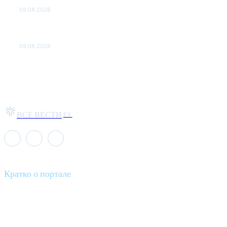
выросла на 8%
09.08.2026
Главная стройка России. Как Донбасс и Новороссия
меняются благодаря восстановлению
09.08.2026
ВСЕ ВЕСТИ
РУ
Кратко о портале
Все вести – это ваш компас в мире новостей, где актуальность
информации сочетается с разнообразием тем. Мы охватываем
все аспекты современной жизни: от экономики и науки до