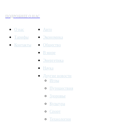
культуры и общественных событий.
ПОДРОБНЕЕ О НАС
О нас
Авто
Тарифы
Экономика
Контакты
Общество
В мире
Энергетика
Наука
Другие новости
Игры
Путешествия
Здоровье
Культура
Спорт
Технологии