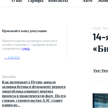
О нас
Тарифы
Контакты
Авто
Экон
Домой
Нау
Прокачайте вашу репутацию
14-
Начните пакетно размещать новости в
«Би
онлайн изданиях. С тарифами можете
ознакомиться
здесь
﹢ НАЧАТЬ
Vse-Vest
Энергетика
Как подчеркнул Путин, начало
заливки бетона в фундамент первого
энергоблока означает переход
проекта в практическую фазу. По его
словам, строительство АЭС станет
одним из...