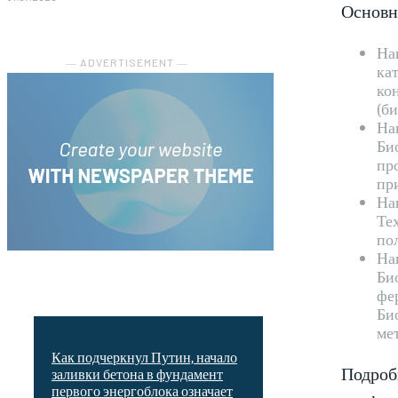
Основн
На
― ADVERTISEMENT ―
ка
ко
(б
На
Би
пр
пр
На
Те
по
На
Би
фе
Би
ме
Как подчеркнул Путин, начало
Подроб
заливки бетона в фундамент
первого энергоблока означает