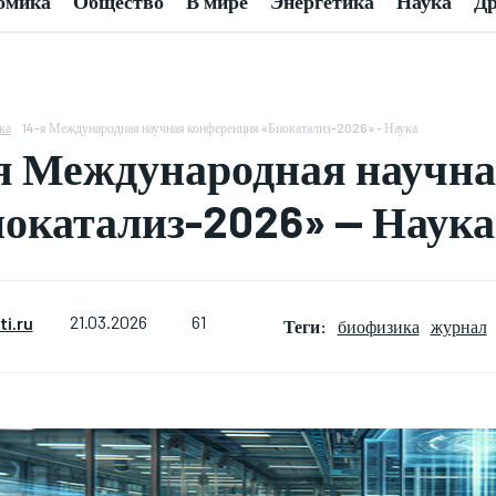
омика
Общество
В мире
Энергетика
Наука
Др
ка
14-я Международная научная конференция «Биокатализ-2026» - Наука
я Международная научн
окатализ-2026» — Наука
61
i.ru
21.03.2026
Теги:
биофизика
журнал