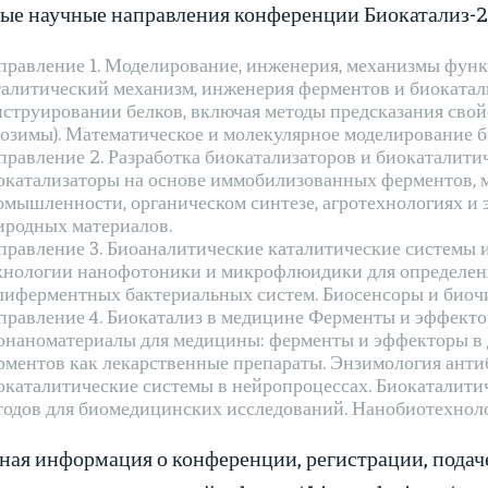
ые научные направления конференции Биокатализ-2
правление 1. Моделирование, инженерия, механизмы функ
талитический механизм, инженерия ферментов и биокатал
нструировании белков, включая методы предсказания сво
иозимы). Математическое и молекулярное моделирование 
правление 2. Разработка биокатализаторов и биокаталит
окатализаторы на основе иммобилизованных ферментов, 
омышленности, органическом синтезе, агротехнологиях и 
иродных материалов.
правление 3. Биоаналитические каталитические системы и
хнологии нанофотоники и микрофлюидики для определени
лиферментных бактериальных систем. Биосенсоры и биоч
правление 4. Биокатализ в медицине Ферменты и эффектор
онаноматериалы для медицины: ферменты и эффекторы в д
рментов как лекарственные препараты. Энзимология анти
окаталитические системы в нейропроцессах. Биокаталити
тодов для биомедицинских исследований. Нанобиотехноло
ная информация о конференции, регистрации, подаче