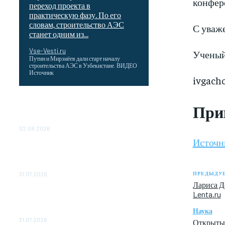
конфере
переход проекта в
практическую фазу. По его
словам, строительство АЭС
С уваж
станет одним из...
Vse-Vesti.ru
Ученый
Путин и Мирзиёев дали старт началу
строительства АЭС в Узбекистане. ВИДЕО
Источник
ivgach
Выгодные билеты в «азиатский Лас-
При
Вегас» – перелет Москва-Макао за 40
тысяч рублей
02.08.2026
Источн
Чемпион Медиалиги ФК "10" Азамата
Мусагалиева еле обыграл "Космос" в
Кубке России
ПРЕДЫДУЩ
31.07.2026
Лариса Д
МакSим впервые после госпитализации
Lenta.ru
появилась на публике: Музыка:
Наука
Культура: Lenta.ru
31.07.2026
Открыты