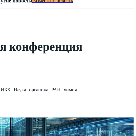
угие новости
Разместить новость
ая конференция
ИБХ
Наука
органика
РАН
химия