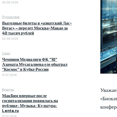
05.08.2026
Путешествия
Выгодные билеты в «азиатский Лас-
Вегас» – перелет Москва-Макао за
40 тысяч рублей
02.08.2026
Спорт
Чемпион Медиалиги ФК "10"
Азамата Мусагалиева еле обыграл
"Космос" в Кубке России
31.07.2026
Уважае
Культура
МакSим впервые после
«Биокат
госпитализации появилась на
публике: Музыка: Культура:
конфере
Lenta.ru
31.07.2026