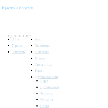
Кратко о портале
Все вести – это ваш компас в мире новостей, где актуальность 
общественных событий.
ПОДРОБНЕЕ О НАС
О нас
Авто
Тарифы
Экономика
Контакты
Общество
В мире
Энергетика
Наука
Другие новости
Игры
Путешествия
Здоровье
Культура
Спорт