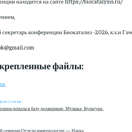
нции находится на сайте https://biocatalysis.ru/
ением,
 секретарь конференции Биокатализ -2026, к.х.н Г
ok@gmail.com
крепленные файлы:
ик
АЯ СТАТЬЯ
олина попала в базу должников: Музыка: Культура:
й семинар Отдела иммунологии — Наука