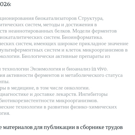
026:
ционирования биокатализаторов Структура,
итических систем, методы и достижения в
йств неаннотированных белков. Модели ферментов
биокаталитических систем. Биоинформатика.
ических систем, имеющих широкое прикладное значение
мультиферментных систем и клеток микроорганизмов в
экологии. Биологически активные препараты из
 технологии Энзимология и биоанализ in vivo.
я активности ферментов и метаболического статуса
ипы.
ы в медицине, в том числе онкологии.
иагностике и доставке лекарств. Ингибиторы
биотикорезистентности микроорганизмов.
ческие технологии в развитии физико-химических
гия.
 материалов для публикации в сборнике трудов