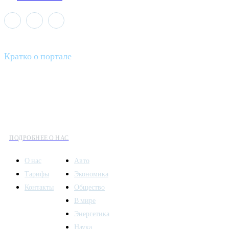
Кратко о портале
Все вести – это ваш компас в мире новостей, где актуальность
информации сочетается с разнообразием тем. Мы охватываем
все аспекты современной жизни: от экономики и науки до
культуры и общественных событий.
ПОДРОБНЕЕ О НАС
О нас
Авто
Тарифы
Экономика
Контакты
Общество
В мире
Энергетика
Наука