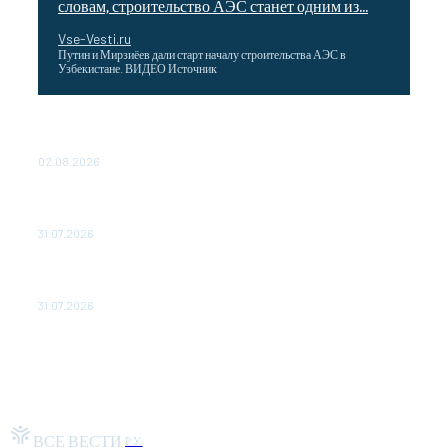
словам, строительство АЭС станет одним из...
Vse-Vesti.ru
Путин и Мирзиёев дали старт началу строительства АЭС в
Узбекистане. ВИДЕО Источник
Выгодные билеты в «азиатский Лас-Вегас» – перелет
Москва-Макао за 40 тысяч рублей
02.08.2026
Чемпион Медиалиги ФК "10" Азамата Мусагалиева еле
обыграл "Космос" в Кубке России
31.07.2026
МакSим впервые после госпитализации появилась на
публике: Музыка: Культура: Lenta.ru
31.07.2026
ВСЕ ВЕСТИ
РУ