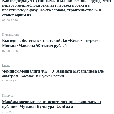
Как подчеркнул Путин, начало заливки бетона в фундамент
первого энергоблока означает переход проекта в
практическую фазу. По его словам, строительство АЭС
станет одним из...
05.08.2026
Путешествия
Выгодные билеты в «азиатский Лас-Вегас» – перелет
Москва-Макао за 40 тысяч рублей
02.08.2026
Спорт
Чемпион Медиалиги ФК "10" Азамата Мусагалиева еле
обыграл "Космос" в Кубке России
31.07.2026
Культура
МакSим впервые после госпитализации появилась на
публике: Музыка: Культура: Lenta.ru
31.07.2026