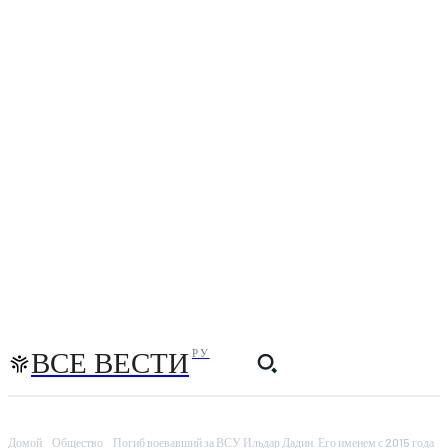
ВСЕ ВЕСТИ
РУ
Домой
Общество
Погиб воевавший за ВСУ Ильдар Дадин. Его именем с 2015 года