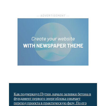
― ADVERTISEMENT ―
Как подчеркнул Путин, начало заливки бетона в
фундамент первого энергоблока означает
переход проекта в практическую фазу. По его