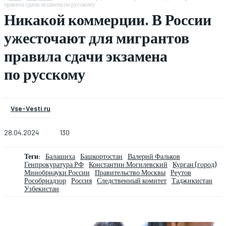
правила сдачи экзамена по русскому
Никакой коммерции. В России
ужесточают для мигрантов
правила сдачи экзамена
по русскому
Vse-Vesti.ru
28.04.2024
130
Теги:
Балашиха
Башкортостан
Валерий Фальков
Генпрокуратура РФ
Константин Могилевский
Курган (город)
Минобрнауки России
Правительство Москвы
Реутов
Рособрнадзор
Россия
Следственный комитет
Таджикистан
Узбекистан