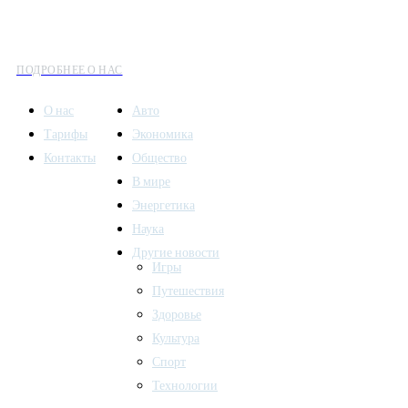
все аспекты современной жизни: от экономики и науки до
культуры и общественных событий.
ПОДРОБНЕЕ О НАС
О нас
Авто
Тарифы
Экономика
Контакты
Общество
В мире
Энергетика
Наука
Другие новости
Игры
Путешествия
Здоровье
Культура
Спорт
Технологии