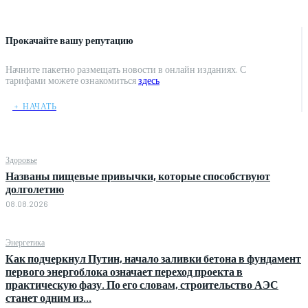
Прокачайте вашу репутацию
Начните пакетно размещать новости в онлайн изданиях. С
тарифами можете ознакомиться
здесь
﹢ НАЧАТЬ
Здоровье
Названы пищевые привычки, которые способствуют
долголетию
08.08.2026
Энергетика
Как подчеркнул Путин, начало заливки бетона в фундамент
первого энергоблока означает переход проекта в
практическую фазу. По его словам, строительство АЭС
станет одним из...