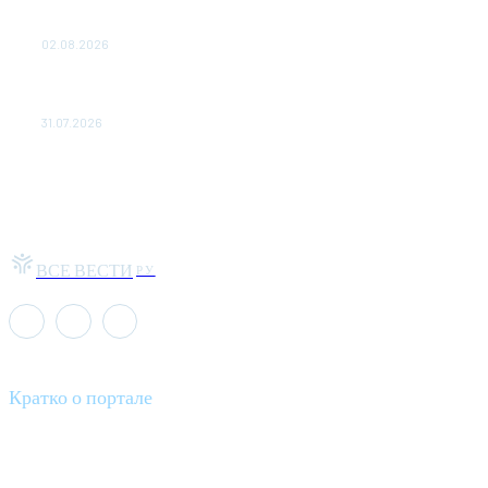
Выгодные билеты в «азиатский Лас-Вегас» – перелет
Москва-Макао за 40 тысяч рублей
02.08.2026
Чемпион Медиалиги ФК "10" Азамата Мусагалиева еле
обыграл "Космос" в Кубке России
31.07.2026
ВСЕ ВЕСТИ
РУ
Кратко о портале
Все вести – это ваш компас в мире новостей, где актуальность
информации сочетается с разнообразием тем. Мы охватываем