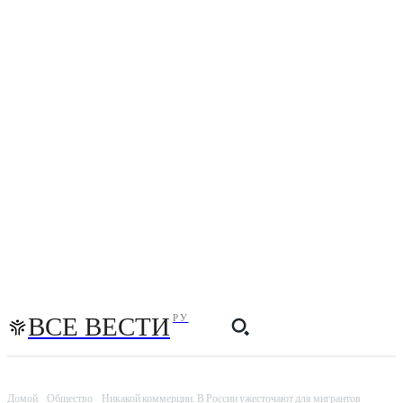
ВСЕ ВЕСТИ
РУ
Домой
Общество
Никакой коммерции. В России ужесточают для мигрантов