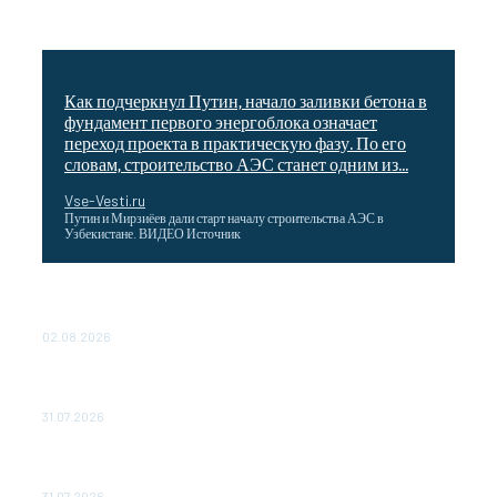
Как подчеркнул Путин, начало заливки бетона в
фундамент первого энергоблока означает
переход проекта в практическую фазу. По его
словам, строительство АЭС станет одним из...
Vse-Vesti.ru
Путин и Мирзиёев дали старт началу строительства АЭС в
Узбекистане. ВИДЕО Источник
Выгодные билеты в «азиатский Лас-Вегас» – перелет
Москва-Макао за 40 тысяч рублей
02.08.2026
Чемпион Медиалиги ФК "10" Азамата Мусагалиева еле
обыграл "Космос" в Кубке России
31.07.2026
МакSим впервые после госпитализации появилась на
публике: Музыка: Культура: Lenta.ru
31.07.2026