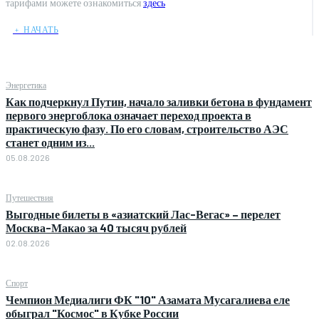
тарифами можете ознакомиться
здесь
﹢ НАЧАТЬ
Энергетика
Как подчеркнул Путин, начало заливки бетона в фундамент
первого энергоблока означает переход проекта в
практическую фазу. По его словам, строительство АЭС
станет одним из...
05.08.2026
Путешествия
Выгодные билеты в «азиатский Лас-Вегас» – перелет
Москва-Макао за 40 тысяч рублей
02.08.2026
Спорт
Чемпион Медиалиги ФК "10" Азамата Мусагалиева еле
обыграл "Космос" в Кубке России