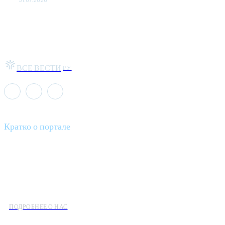
ВСЕ ВЕСТИ
РУ
Кратко о портале
Все вести – это ваш компас в мире новостей, где актуальность
информации сочетается с разнообразием тем. Мы охватываем
все аспекты современной жизни: от экономики и науки до
культуры и общественных событий.
ПОДРОБНЕЕ О НАС