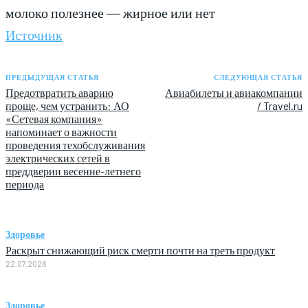
молоко полезнее — жирное или нет
Источник
ПРЕДЫДУЩАЯ СТАТЬЯ
СЛЕДУЮЩАЯ СТАТЬЯ
Предотвратить аварию
Авиабилеты и авиакомпании
проще, чем устранить: АО
/ Travel.ru
«Сетевая компания»
напоминает о важности
проведения техобслуживания
электрических сетей в
преддверии весенне-летнего
периода
Здоровье
Раскрыт снижающий риск смерти почти на треть продукт
22.07.2026
Здоровье