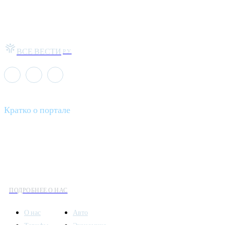
ВСЕ ВЕСТИ
РУ
Кратко о портале
Все вести – это ваш компас в мире новостей, где актуальность
информации сочетается с разнообразием тем. Мы охватываем
все аспекты современной жизни: от экономики и науки до
культуры и общественных событий.
ПОДРОБНЕЕ О НАС
О нас
Авто