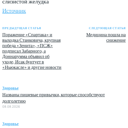
слизистой желудка
Источник
ПРЕДЫДУЩАЯ СТАТЬЯ
СЛЕДУЮЩАЯ СТАТЬЯ
Поражение «Спартака» и
Медицина пошла на
выходка Станковича, крупная
снижение
победа «Зенита», «ПСЖ»
подписал Забарного, а
Доннарумма объявил об
уходе, Исак бунтует в
«Ньюкасле» и другие новости
Здоровье
Названы пищевые привычки, которые способствуют
долголетию
08.08.2026
Здоровье