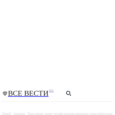
ВСЕ ВЕСТИ
РУ
Домой
Здоровье
Врач оценил, может ли кофе натощак навредить слизистой желудка