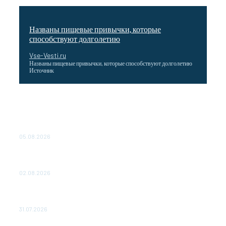
Названы пищевые привычки, которые
способствуют долголетию
Vse-Vesti.ru
Названы пищевые привычки, которые способствуют долголетию
Источник
Как подчеркнул Путин, начало заливки бетона в
фундамент первого энергоблока означает переход проекта
в практическую фазу. По его словам, строительство АЭС
станет одним из...
05.08.2026
Выгодные билеты в «азиатский Лас-Вегас» – перелет
Москва-Макао за 40 тысяч рублей
02.08.2026
Чемпион Медиалиги ФК "10" Азамата Мусагалиева еле
обыграл "Космос" в Кубке России
31.07.2026