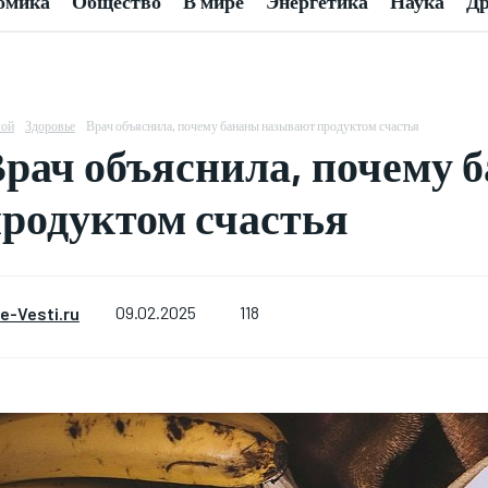
омика
Общество
В мире
Энергетика
Наука
Др
ой
Здоровье
Врач объяснила, почему бананы называют продуктом счастья
рач объяснила, почему 
родуктом счастья
118
e-Vesti.ru
09.02.2025