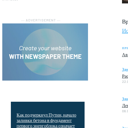
Вр
― ADVERTISEMENT ―
Ис
ПР
Ав
Зд
Ра
22.
Зд
Ле
06.
Как подчеркнул Путин, начало
заливки бетона в фундамент
первого энергоблока означает