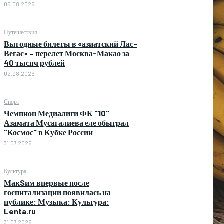
05.08.2026
Путешествия
Выгодные билеты в «азиатский Лас-
Вегас» – перелет Москва-Макао за
40 тысяч рублей
02.08.2026
Спорт
Чемпион Медиалиги ФК "10"
Азамата Мусагалиева еле обыграл
"Космос" в Кубке России
31.07.2026
Культура
МакSим впервые после
госпитализации появилась на
публике: Музыка: Культура:
Lenta.ru
31.07.2026