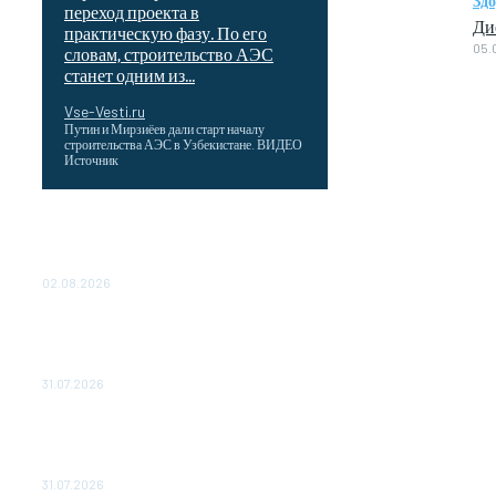
Зд
переход проекта в
Ди
практическую фазу. По его
05.
словам, строительство АЭС
станет одним из...
Vse-Vesti.ru
Путин и Мирзиёев дали старт началу
строительства АЭС в Узбекистане. ВИДЕО
Источник
Выгодные билеты в «азиатский Лас-
Вегас» – перелет Москва-Макао за 40
тысяч рублей
02.08.2026
Чемпион Медиалиги ФК "10" Азамата
Мусагалиева еле обыграл "Космос" в
Кубке России
31.07.2026
МакSим впервые после госпитализации
появилась на публике: Музыка:
Культура: Lenta.ru
31.07.2026