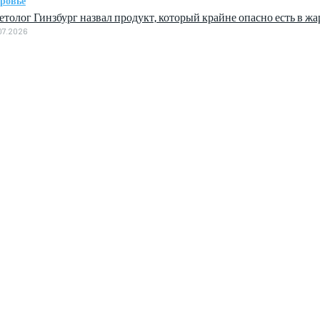
оровье
етолог Гинзбург назвал продукт, который крайне опасно есть в ж
07.2026