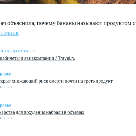
ач объяснила, почему бананы называют продуктом с
точник
ЕДЫДУЩАЯ СТАТЬЯ
иабилеты и авиакомпании / Travel.ru
оровье
скрыт снижающий риск смерти почти на треть продукт
07.2026
оровье
карства для похудения набрали в объемах
07.2026