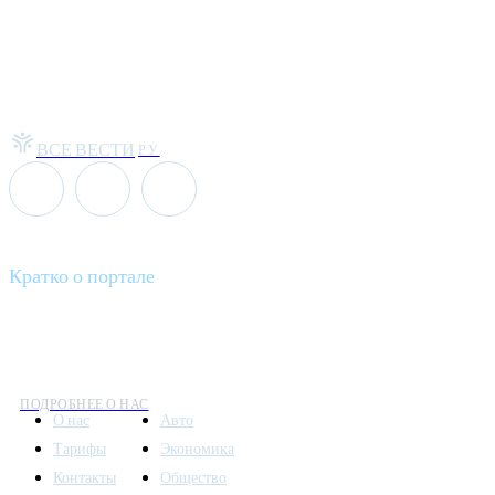
ВСЕ ВЕСТИ
РУ
Кратко о портале
Все вести – это ваш компас в мире новостей, где актуальность 
общественных событий.
ПОДРОБНЕЕ О НАС
О нас
Авто
Тарифы
Экономика
Контакты
Общество