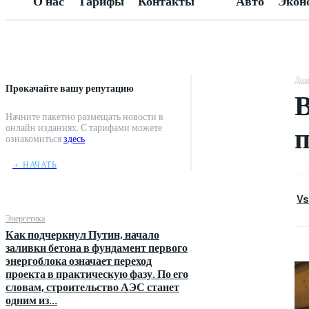
О нас
Тарифы
Контакты
Авто
Экон
Дом
Прокачайте вашу репутацию
В
Начните пакетно размещать новости в
п
онлайн изданиях. С тарифами можете
ознакомиться
здесь
﹢ НАЧАТЬ
Vs
Энергетика
Как подчеркнул Путин, начало
заливки бетона в фундамент первого
энергоблока означает переход
проекта в практическую фазу. По его
словам, строительство АЭС станет
одним из...