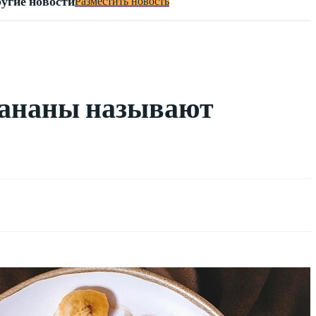
угие новости
Разместить новость
бананы называют