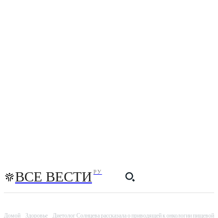
ВСЕ ВЕСТИ
РУ
Домой
Здоровье
Диетолог Солнцева рассказала о приводящей к онкологии пищевой