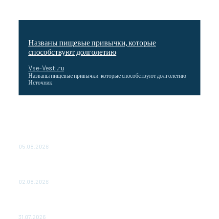
Названы пищевые привычки, которые
способствуют долголетию
Vse-Vesti.ru
Названы пищевые привычки, которые способствуют долголетию
Источник
Как подчеркнул Путин, начало заливки бетона в
фундамент первого энергоблока означает переход проекта
в практическую фазу. По его словам, строительство АЭС
станет одним из...
05.08.2026
Выгодные билеты в «азиатский Лас-Вегас» – перелет
Москва-Макао за 40 тысяч рублей
02.08.2026
Чемпион Медиалиги ФК "10" Азамата Мусагалиева еле
обыграл "Космос" в Кубке России
31.07.2026