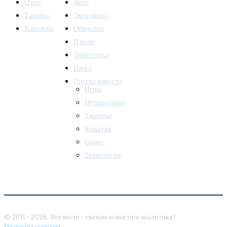
О нас
Авто
Тарифы
Экономика
Контакты
Общество
В мире
Энергетика
Наука
Другие новости
Игры
Путешествия
Здоровье
Культура
Спорт
Технологии
© 2011 - 2026, Все вести - свежие новости и аналитика |
Правообладателям