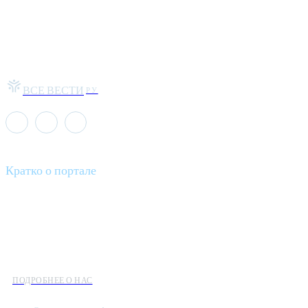
ВСЕ ВЕСТИ
РУ
Кратко о портале
Все вести – это ваш компас в мире новостей, где актуальность
информации сочетается с разнообразием тем. Мы охватываем
все аспекты современной жизни: от экономики и науки до
культуры и общественных событий.
ПОДРОБНЕЕ О НАС