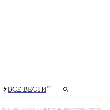
ВСЕ ВЕСТИ
РУ
Домой
Игры
Хендерсон: из Cloud Imperium Games уволили не меньше трёх