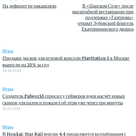
На дефицит не накашляли
В «Царском Селе» после
масштабной реставрации при
поддержке «Газпрома»
открыт Зубовский флигель
Екатерининского дворца
Игры
Продажи дисков для игровой консоли PlayStation 5 в Москве
выросли на 25% за год
09.08.2026
Игры
Создатель Palworld спросил у геймеров идеи насчёт новых
скинов для палов и пожалел об этом уже через три минуты
23.07.2026
Игры
В Honkai: Star Rail версии 4.4 продолжится коллаборация с