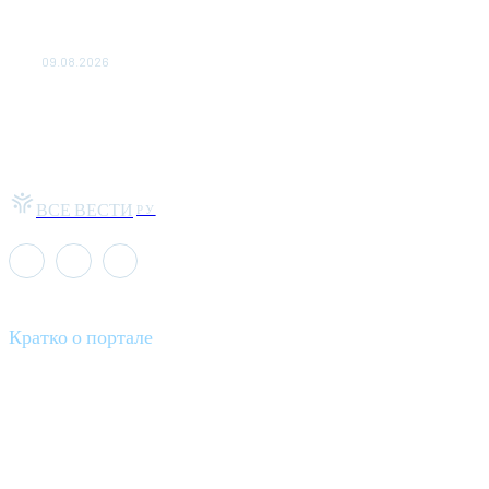
Аналитика. Внешнее энергоснабжение Запорожской АЭС
восстановлено менее чем за час
09.08.2026
ВСЕ ВЕСТИ
РУ
Кратко о портале
Все вести – это ваш компас в мире новостей, где актуальность
информации сочетается с разнообразием тем. Мы охватываем
все аспекты современной жизни: от экономики и науки до
культуры и общественных событий.