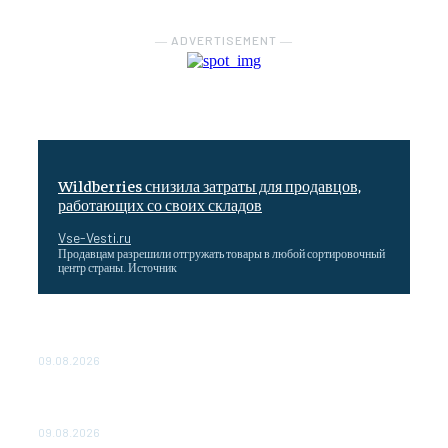
― ADVERTISEMENT ―
Wildberries снизила затраты для продавцов,
работающих со своих складов
Vse-Vesti.ru
Продавцам разрешили отгружать товары в любой сортировочный
центр страны. Источник
Максим Решетников: Взаимная торговля в ЕАЭС
выросла на 8%
09.08.2026
Главная стройка России. Как Донбасс и Новороссия
меняются благодаря восстановлению
09.08.2026