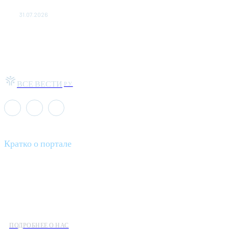
публике: Музыка: Культура: Lenta.ru
31.07.2026
ВСЕ ВЕСТИ
РУ
Кратко о портале
Все вести – это ваш компас в мире новостей, где актуальность
информации сочетается с разнообразием тем. Мы охватываем
все аспекты современной жизни: от экономики и науки до
культуры и общественных событий.
ПОДРОБНЕЕ О НАС