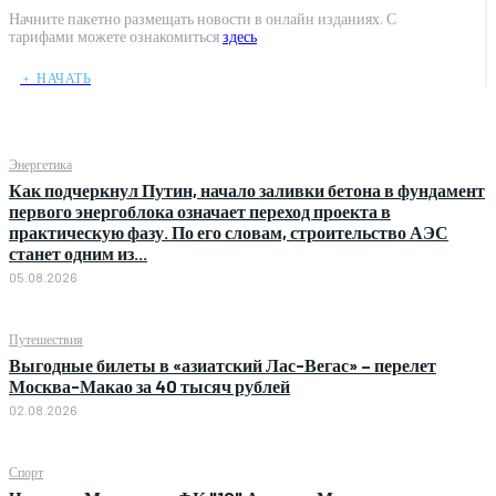
Начните пакетно размещать новости в онлайн изданиях. С
тарифами можете ознакомиться
здесь
﹢ НАЧАТЬ
Энергетика
Как подчеркнул Путин, начало заливки бетона в фундамент
первого энергоблока означает переход проекта в
практическую фазу. По его словам, строительство АЭС
станет одним из...
05.08.2026
Путешествия
Выгодные билеты в «азиатский Лас-Вегас» – перелет
Москва-Макао за 40 тысяч рублей
02.08.2026
Спорт