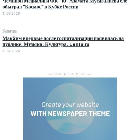
Чемпион Медиалиги ФК "10" Азамата Мусагалиева еле
обыграл "Космос" в Кубке России
31.07.2026
Культура
МакSим впервые после госпитализации появилась на
публике: Музыка: Культура: Lenta.ru
31.07.2026
― ADVERTISEMENT ―