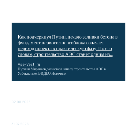
Как подчеркнул Путин, начало заливки бетона в
фундамент первого энергоблока означает
переход проекта в практическую фазу. По его
словам, строительство АЭС станет одним из...
Vse-Vesti.ru
Путин и Мирзиёев дали старт началу строительства АЭС в
Узбекистане. ВИДЕО Источник
Выгодные билеты в «азиатский Лас-Вегас» – перелет
Москва-Макао за 40 тысяч рублей
02.08.2026
Чемпион Медиалиги ФК "10" Азамата Мусагалиева еле
обыграл "Космос" в Кубке России
31.07.2026
МакSим впервые после госпитализации появилась на