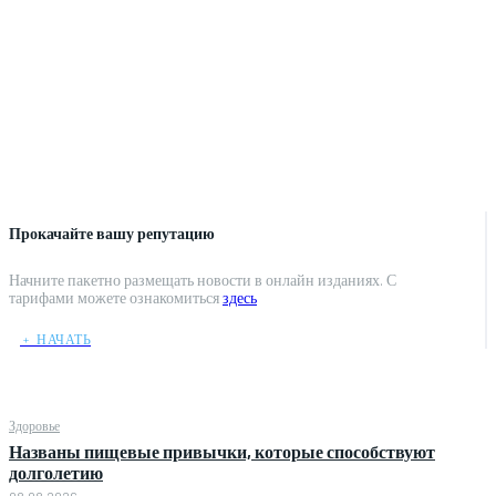
Прокачайте вашу репутацию
Начните пакетно размещать новости в онлайн изданиях. С
тарифами можете ознакомиться
здесь
﹢ НАЧАТЬ
Здоровье
Названы пищевые привычки, которые способствуют
долголетию
08.08.2026