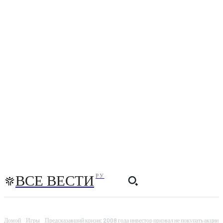
ВСЕ ВЕСТИ
РУ
Домой
Игры
Предсказавший кризис 2008 года инвестор призвал не покупать акции