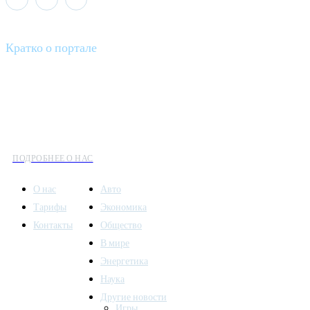
Кратко о портале
Все вести – это ваш компас в мире новостей, где актуальность
информации сочетается с разнообразием тем. Мы охватываем
все аспекты современной жизни: от экономики и науки до
культуры и общественных событий.
ПОДРОБНЕЕ О НАС
О нас
Авто
Тарифы
Экономика
Контакты
Общество
В мире
Энергетика
Наука
Другие новости
Игры