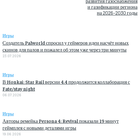
развития газоснабжения
и газификации региона
на 2026–2030 годы
Игры
Создатель Palworld спросил у геймеров идеи насчёт новых
скинов для палов и пожалел об этом уже через три минуты
23.07.2026
Игры
В Honkai: Star Rail версии 4.4 продолжится коллаборация с
Fate/stay night
06.07.2026
Игры
Авторы ремейка Persona 4: Revival показали 19 минут
геймплея с новыми деталями игры
19.06.2026