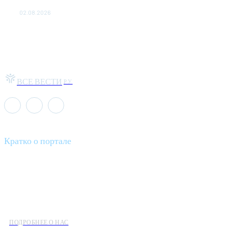
Москва-Макао за 40 тысяч рублей
02.08.2026
ВСЕ ВЕСТИ
РУ
Кратко о портале
Все вести – это ваш компас в мире новостей, где актуальность
информации сочетается с разнообразием тем. Мы охватываем
все аспекты современной жизни: от экономики и науки до
культуры и общественных событий.
ПОДРОБНЕЕ О НАС