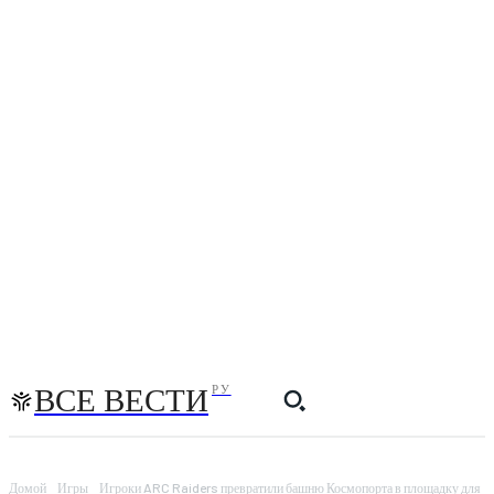
ВСЕ ВЕСТИ
РУ
Домой
Игры
Игроки ARC Raiders превратили башню Космопорта в площадку для