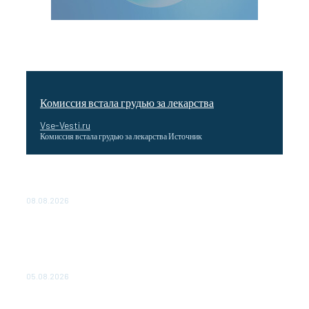
Комиссия встала грудью за лекарства
Vse-Vesti.ru
Комиссия встала грудью за лекарства Источник
Названы пищевые привычки, которые способствуют
долголетию
08.08.2026
Как подчеркнул Путин, начало заливки бетона в
фундамент первого энергоблока означает переход проекта
в практическую фазу. По его словам, строительство АЭС
станет одним из...
05.08.2026
Выгодные билеты в «азиатский Лас-Вегас» – перелет