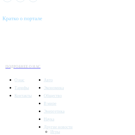
Кратко о портале
Все вести – это ваш компас в мире новостей, где актуальность
информации сочетается с разнообразием тем. Мы охватываем
все аспекты современной жизни: от экономики и науки до
культуры и общественных событий.
ПОДРОБНЕЕ О НАС
О нас
Авто
Тарифы
Экономика
Контакты
Общество
В мире
Энергетика
Наука
Другие новости
Игры