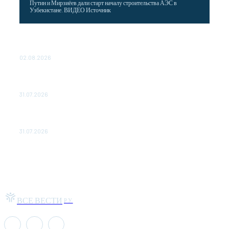
Путин и Мирзиёев дали старт началу строительства АЭС в
Узбекистане. ВИДЕО Источник
Выгодные билеты в «азиатский Лас-Вегас» – перелет
Москва-Макао за 40 тысяч рублей
02.08.2026
Чемпион Медиалиги ФК "10" Азамата Мусагалиева еле
обыграл "Космос" в Кубке России
31.07.2026
МакSим впервые после госпитализации появилась на
публике: Музыка: Культура: Lenta.ru
31.07.2026
ВСЕ ВЕСТИ
РУ