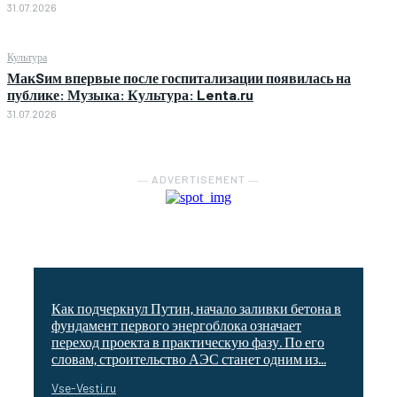
31.07.2026
Культура
МакSим впервые после госпитализации появилась на
публике: Музыка: Культура: Lenta.ru
31.07.2026
― ADVERTISEMENT ―
Как подчеркнул Путин, начало заливки бетона в
фундамент первого энергоблока означает
переход проекта в практическую фазу. По его
словам, строительство АЭС станет одним из...
Vse-Vesti.ru