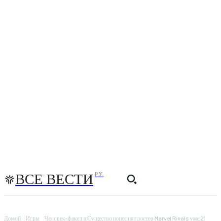
ВСЕ ВЕСТИ
РУ
Домой
Игры
Человек-факел и Существо пополнят ростер Marvel Rivals уже 21