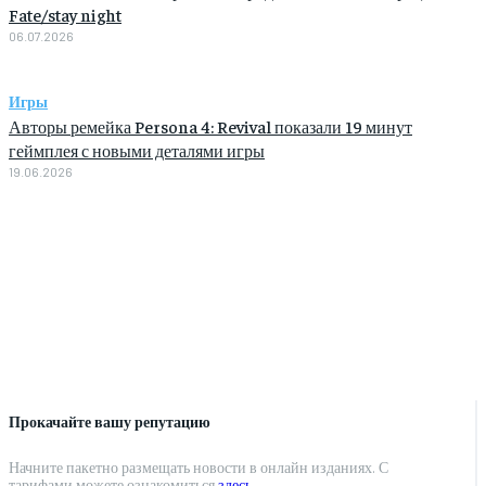
Fate/stay night
06.07.2026
Игры
Авторы ремейка Persona 4: Revival показали 19 минут
геймплея с новыми деталями игры
19.06.2026
Прокачайте вашу репутацию
Начните пакетно размещать новости в онлайн изданиях. С
тарифами можете ознакомиться
здесь