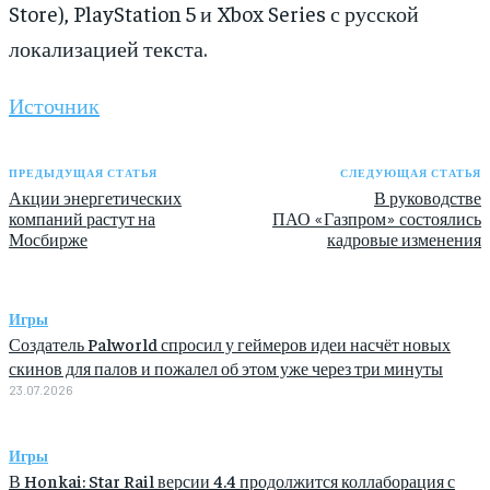
Store), PlayStation 5 и Xbox Series с русской
локализацией текста.
Источник
ПРЕДЫДУЩАЯ СТАТЬЯ
СЛЕДУЮЩАЯ СТАТЬЯ
Акции энергетических
В руководстве
компаний растут на
ПАО «Газпром» состоялись
Мосбирже
кадровые изменения
Игры
Создатель Palworld спросил у геймеров идеи насчёт новых
скинов для палов и пожалел об этом уже через три минуты
23.07.2026
Игры
В Honkai: Star Rail версии 4.4 продолжится коллаборация с