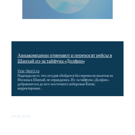
Авиакомпании отменяют и переносят рейсы в
Шанхай из-за тайфуна «Долфин»
Vse-Vesti.ru
Надежды на то, что сегодня обойдется без переносов вылетов из
Москвы в Шанхай, не оправдались. Из-за тайфуна «Долфин»,
добравшегося до юго-восточного побережья Китая,
корректировки...
Wildberries снизила затраты для продавцов,
работающих со своих складов
09.08.2026
Максим Решетников: Взаимная торговля в ЕАЭС
выросла на 8%