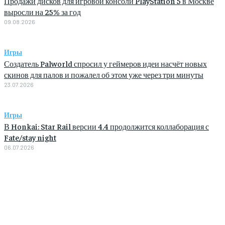
Продажи дисков для игровой консоли PlayStation 5 в Москве
выросли на 25% за год
09.08.2026
Игры
Создатель Palworld спросил у геймеров идеи насчёт новых
скинов для палов и пожалел об этом уже через три минуты
23.07.2026
Игры
В Honkai: Star Rail версии 4.4 продолжится коллаборация с
Fate/stay night
06.07.2026