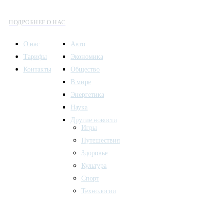
культуры и общественных событий.
ПОДРОБНЕЕ О НАС
О нас
Авто
Тарифы
Экономика
Контакты
Общество
В мире
Энергетика
Наука
Другие новости
Игры
Путешествия
Здоровье
Культура
Спорт
Технологии