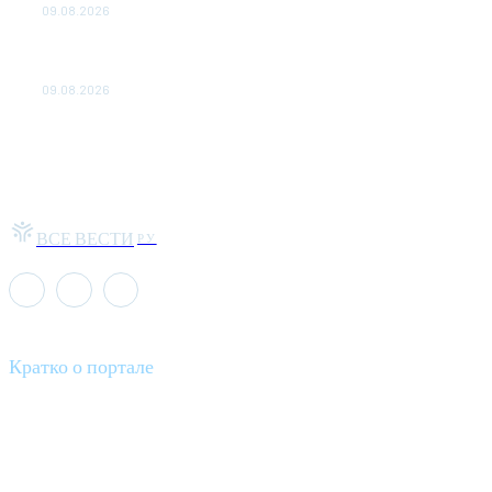
09.08.2026
Главная стройка России. Как Донбасс и Новороссия
меняются благодаря восстановлению
09.08.2026
ВСЕ ВЕСТИ
РУ
Кратко о портале
Все вести – это ваш компас в мире новостей, где актуальность
информации сочетается с разнообразием тем. Мы охватываем
все аспекты современной жизни: от экономики и науки до