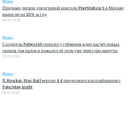
Игры
Продажи дисков для игровой консоли PlayStation 5 в Москве
выросли на 25% за год
09.08.2026
Игры
Создатель Palworld спросил у геймеров идеи насчёт новых
скинов для палов и пожалел об этом уже через три минуты
23.07.2026
Игры
В Honkai: Star Rail версии 4.4 продолжится коллаборация с
Fate/stay night
06.07.2026