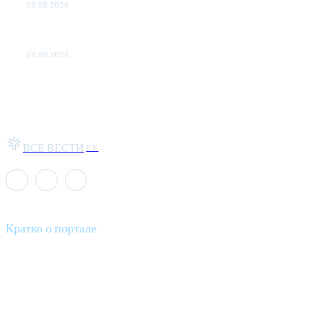
09.08.2026
Аналитика. Внешнее энергоснабжение Запорожской АЭС
восстановлено менее чем за час
09.08.2026
ВСЕ ВЕСТИ
РУ
Кратко о портале
Все вести – это ваш компас в мире новостей, где актуальность
информации сочетается с разнообразием тем. Мы охватываем
все аспекты современной жизни: от экономики и науки до