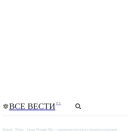
ВСЕ ВЕСТИ
РУ
Домой
Игры
Анонс Project TAL — одиночного ролевого экшена в азиатском