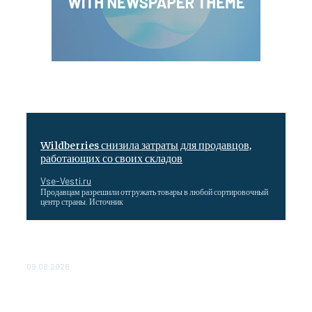
Wildberries снизила затраты для продавцов,
работающих со своих складов
Vse-Vesti.ru
Продавцам разрешили отгружать товары в любой сортировочный
центр страны. Источник
Максим Решетников: Взаимная торговля в ЕАЭС
выросла на 8%
09.08.2026
Главная стройка России. Как Донбасс и Новороссия
меняются благодаря восстановлению