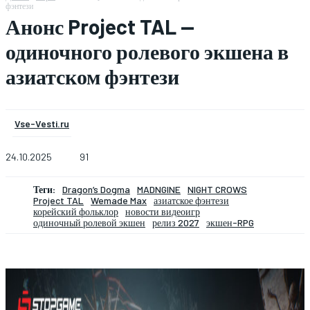
фэнтези
Анонс Project TAL —
одиночного ролевого экшена в
азиатском фэнтези
Vse-Vesti.ru
24.10.2025
91
Теги:
Dragon’s Dogma
MADNGINE
NIGHT CROWS
Project TAL
Wemade Max
азиатское фэнтези
корейский фольклор
новости видеоигр
одиночный ролевой экшен
релиз 2027
экшен-RPG