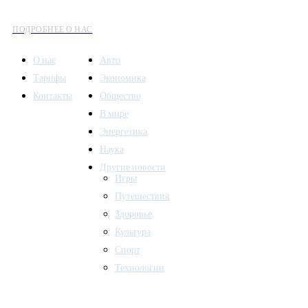
культуры и общественных событий.
ПОДРОБНЕЕ О НАС
О нас
Авто
Тарифы
Экономика
Контакты
Общество
В мире
Энергетика
Наука
Другие новости
Игры
Путешествия
Здоровье
Культура
Спорт
Технологии