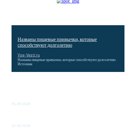
Названы пищевые привычки, которые
способствуют долголетию
Vse-Vesti.ru
Названы пищевые привычки, которые способствуют долголетию
Источник
Как подчеркнул Путин, начало заливки бетона в
фундамент первого энергоблока означает переход проекта
в практическую фазу. По его словам, строительство АЭС
станет одним из...
05.08.2026
Выгодные билеты в «азиатский Лас-Вегас» – перелет
Москва-Макао за 40 тысяч рублей
02.08.2026