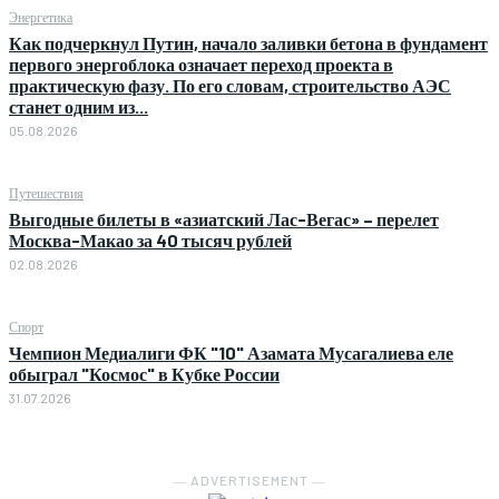
Энергетика
Как подчеркнул Путин, начало заливки бетона в фундамент
первого энергоблока означает переход проекта в
практическую фазу. По его словам, строительство АЭС
станет одним из...
05.08.2026
Путешествия
Выгодные билеты в «азиатский Лас-Вегас» – перелет
Москва-Макао за 40 тысяч рублей
02.08.2026
Спорт
Чемпион Медиалиги ФК "10" Азамата Мусагалиева еле
обыграл "Космос" в Кубке России
31.07.2026
― ADVERTISEMENT ―