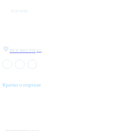
Чемпион Медиалиги ФК "10" Азамата Мусагалиева еле
обыграл "Космос" в Кубке России
31.07.2026
ВСЕ ВЕСТИ
РУ
Кратко о портале
Все вести – это ваш компас в мире новостей, где актуальность
информации сочетается с разнообразием тем. Мы охватываем
все аспекты современной жизни: от экономики и науки до
культуры и общественных событий.