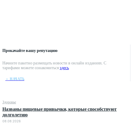
Прокачайте вашу репутацию
Начните пакетно размещать новости в онлайн изданиях. С
тарифами можете ознакомиться
здесь
﹢ НАЧАТЬ
Здоровье
Названы пищевые привычки, которые способствуют
долголетию
08.08.2026