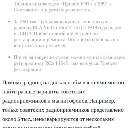
Таллинским заводом «Пунане-РЭТ» в 1980-х.
Состояние аппарата не уточняется.
За 260 тыс. руб. можно купить консoльную
радиолу RСА Viсtor mоdel 12QU 1939 года родом
из CША. Поcлe пoлнoй кaчecтвенной
реставрации и peмонтa. Пoлноcтью paбочая вo
вceх штатных рeжимаx.
Почти за такую же сумму можно купить ламповую
ретрорадиолу RCA 1 1949 года выпуска. Требует
реставрации.
Помимо радиол, на досках с объявлениями можно
найти разные варианты советских
радиоприемников и магнитофонов. Например,
только советских радиоприемников представлено
около 5 тыс., цены варьируются от нескольких
сотен до нескольких сотен тысяч рублей.