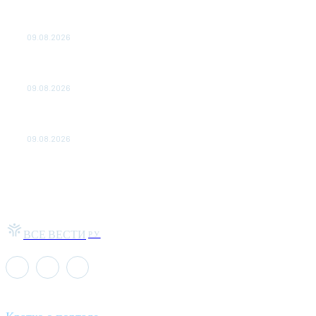
Максим Решетников: Взаимная торговля в ЕАЭС
выросла на 8%
09.08.2026
Главная стройка России. Как Донбасс и Новороссия
меняются благодаря восстановлению
09.08.2026
Аналитика. Внешнее энергоснабжение Запорожской АЭС
восстановлено менее чем за час
09.08.2026
ВСЕ ВЕСТИ
РУ