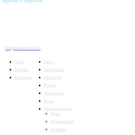
Кратко о портале
Все вести – это ваш компас в мире новостей, где актуальность
информации сочетается с разнообразием тем. Мы охватываем
все аспекты современной жизни: от экономики и науки до
культуры и общественных событий.
ПОДРОБНЕЕ О НАС
О нас
Авто
Тарифы
Экономика
Контакты
Общество
В мире
Энергетика
Наука
Другие новости
Игры
Путешествия
Здоровье