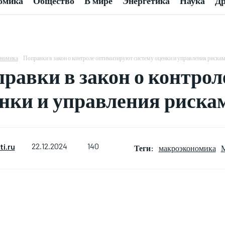
омика
Общество
В мире
Энергетика
Наука
Др
номика
Поправки в закон о контроле оптимизируют систему оценки и управления риска
равки в закон о контро
нки и управления риска
140
i.ru
22.12.2024
Теги:
макроэкономика