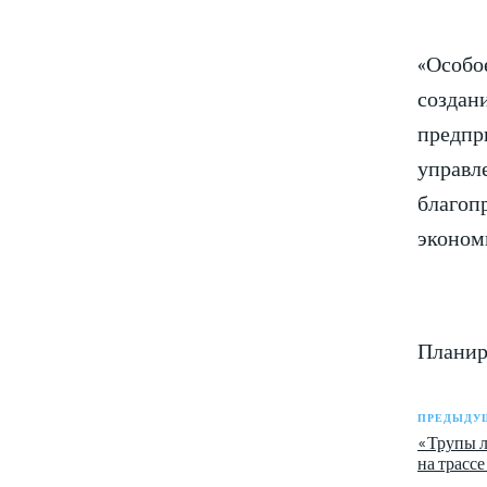
«Особо
создан
предпр
управл
благоп
эконом
Планиру
ПРЕДЫДУЩ
«Трупы л
на трассе