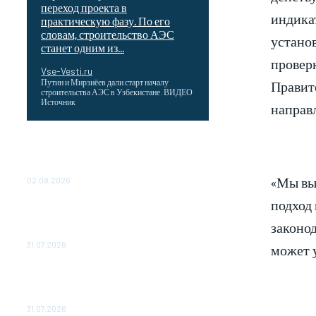
переход проекта в
индикат
практическую фазу. По его
словам, строительство АЭС
устано
станет одним из...
провер
Vse-Vesti.ru
Правит
Путин и Мирзиёев дали старт началу
строительства АЭС в Узбекистане. ВИДЕО
Источник
направ
Выгодные билеты в «азиатский Лас-
Вегас» – перелет Москва-Макао за 40
тысяч рублей
«Мы вы
02.08.2026
подход 
Чемпион Медиалиги ФК "10" Азамата
Мусагалиева еле обыграл "Космос" в
законо
Кубке России
31.07.2026
может 
МакSим впервые после госпитализации
появилась на публике: Музыка:
Культура: Lenta.ru
31.07.2026