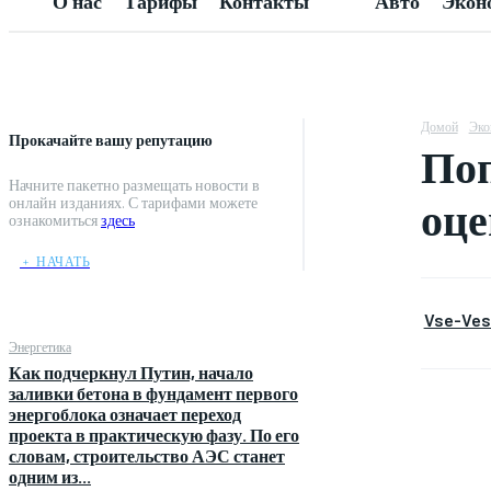
О нас
Тарифы
Контакты
Авто
Экон
Домой
Эко
Прокачайте вашу репутацию
Поп
Начните пакетно размещать новости в
оце
онлайн изданиях. С тарифами можете
ознакомиться
здесь
﹢ НАЧАТЬ
Vse-Vest
Энергетика
Как подчеркнул Путин, начало
заливки бетона в фундамент первого
энергоблока означает переход
проекта в практическую фазу. По его
словам, строительство АЭС станет
одним из...