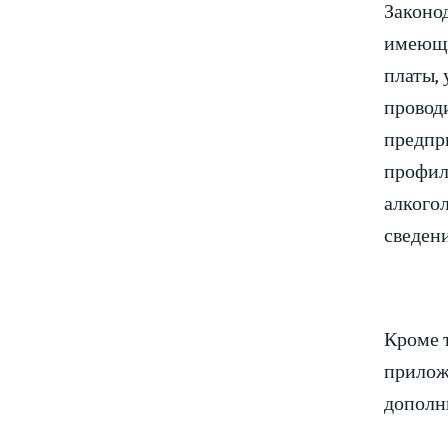
Законо
имеющи
платы,
проводи
предпр
профила
алкогол
сведен
Кроме 
прилож
дополн