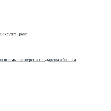
ан крутит Трамп
истемы партнерства государства и бизнеса