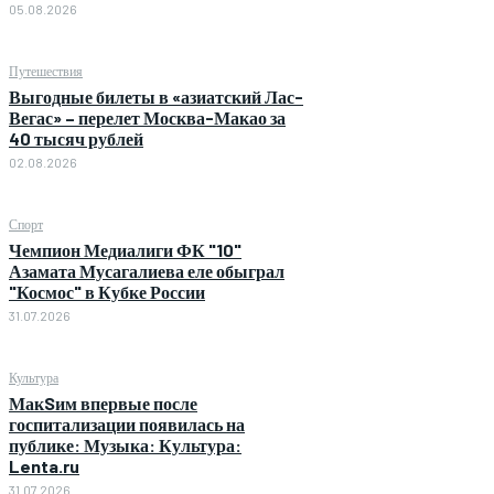
05.08.2026
Путешествия
Выгодные билеты в «азиатский Лас-
Вегас» – перелет Москва-Макао за
40 тысяч рублей
02.08.2026
Спорт
Чемпион Медиалиги ФК "10"
Азамата Мусагалиева еле обыграл
"Космос" в Кубке России
31.07.2026
Культура
МакSим впервые после
госпитализации появилась на
публике: Музыка: Культура:
Lenta.ru
31.07.2026