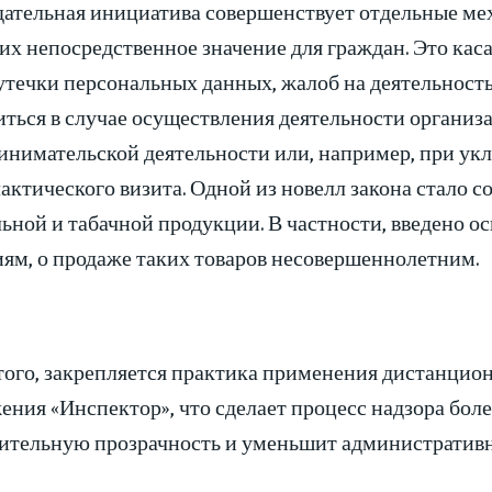
дательная инициатива совершенствует отдельные ме
х непосредственное значение для граждан. Это каса
 утечки персональных данных, жалоб на деятельност
ться в случае осуществления деятельности организа
инимательской деятельности или, например, при укл
ктического визита. Одной из новелл закона стало 
ьной и табачной продукции. В частности, введено о
иям, о продаже таких товаров несовершеннолетним.
того, закрепляется практика применения дистанцио
ения «Инспектор», что сделает процесс надзора бол
ительную прозрачность и уменьшит административн