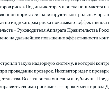
оров риска. Под индикаторами риска понимается наб
вленной нормы «сигнализируют» контрольным органа
ки по индикаторам риска показывают эффективность 
ельств – Руководителя Аппарата Правительства Росс
лено на дальнейшее повышение эффективности конт
строили такую надзорную систему, в которой конт
при проведении проверок. Инспектор идет с проверко
дательства. Все эти риски описаны и публичны. Пре
управлять своими рисками», — прокомментировал Д