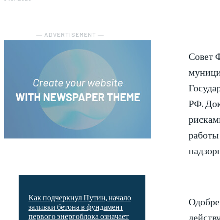
― ADVERTISEMENT ―
Совет 
муници
Госуда
РФ. До
рискам
работы
надзор
Как подчеркнул Путин, начало
Одобре
заливки бетона в фундамент
действ
первого энергоблока означает