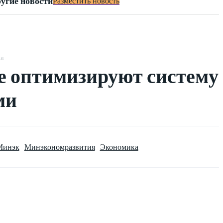
угие новости
Разместить новость
ми
ле оптимизируют систему
ми
Минэк
Минэкономразвития
Экономика