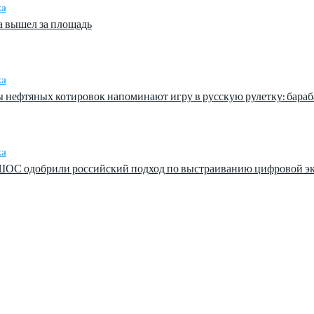
ка
а вышел за площадь
ка
 нефтяных котировок напоминают игру в русскую рулетку: бараб
ка
ОС одобрили российский подход по выстраиванию цифровой экос