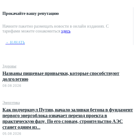
Прокачайте вашу репутацию
Начните пакетно размещать новости в онлайн изданиях. С
тарифами можете ознакомиться
здесь
﹢ НАЧАТЬ
Здоровье
Названы пищевые привычки, которые способствуют
долголетию
08.08.2026
Энергетика
Как подчеркнул Путин, начало заливки бетона в фундамент
первого энергоблока означает переход проекта в
практическую фазу. По его словам, строительство АЭС
станет одним из...
05.08.2026