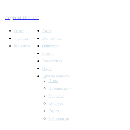
все аспекты современной жизни: от экономики и науки до
культуры и общественных событий.
ПОДРОБНЕЕ О НАС
О нас
Авто
Тарифы
Экономика
Контакты
Общество
В мире
Энергетика
Наука
Другие новости
Игры
Путешествия
Здоровье
Культура
Спорт
Технологии