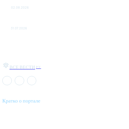
Москва-Макао за 40 тысяч рублей
02.08.2026
Чемпион Медиалиги ФК "10" Азамата Мусагалиева еле
обыграл "Космос" в Кубке России
31.07.2026
ВСЕ ВЕСТИ
РУ
Кратко о портале
Все вести – это ваш компас в мире новостей, где актуальность
информации сочетается с разнообразием тем. Мы охватываем