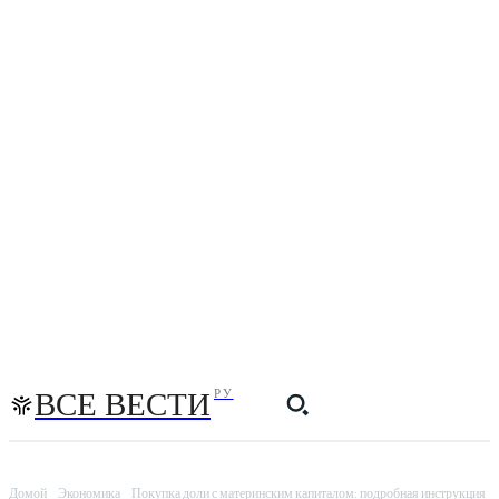
ВСЕ ВЕСТИ
РУ
Домой
Экономика
Покупка доли с материнским капиталом: подробная инструкция